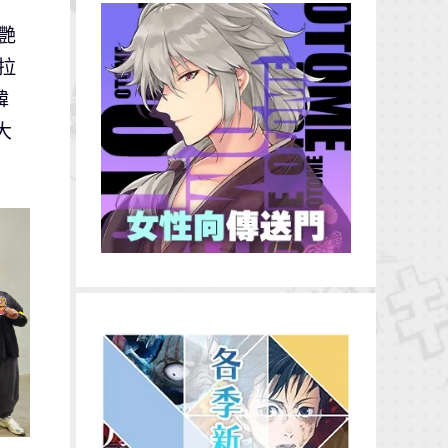
艷
拉
韓
大