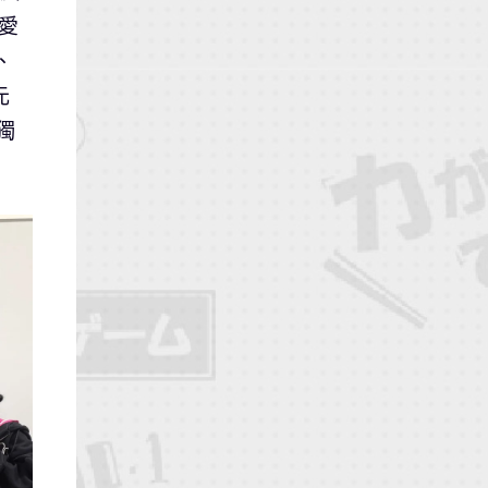
愛
、
元
獨