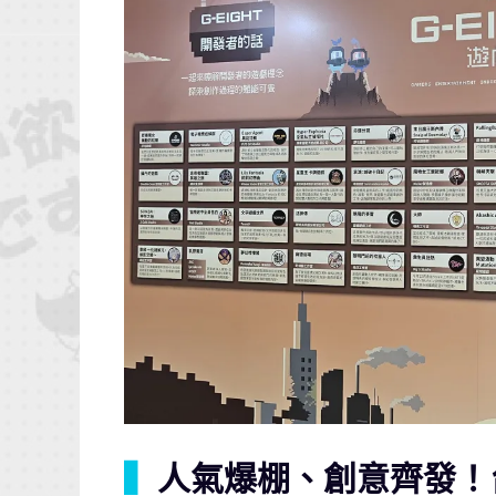
▍
人氣爆棚、創意齊發！台