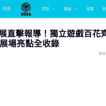
首頁
資訊
獨家
漫畫
遊
5遊戲展直擊報導！獨立遊戲百花
與展場亮點全收錄
0