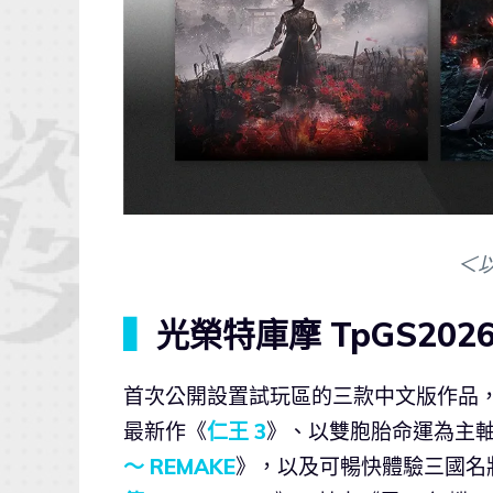
＜
▍
光榮特庫摩 TpGS20
首次公開設置試玩區的三款中文版作品，
最新作《
仁王 3
》、以雙胞胎命運為主
～ REMAKE
》，以及可暢快體驗三國名