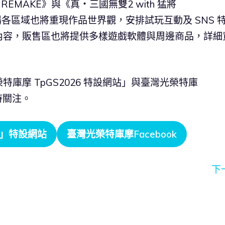
REMAKE》與《真・三國無雙2 with 猛將
。展場各區域也將重現作品世界觀，安排試玩互動及 SNS 
內容，販售區也將提供多樣遊戲軟體與周邊商品，詳細
庫摩 TpGS2026 特設網站」與臺灣光榮特庫
隨時關注。
6」特設網站
臺灣光榮特庫摩Facebook
下