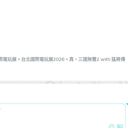
際電玩展
、
台北國際電玩展2026
、
真・三國無雙2 with 猛將傳