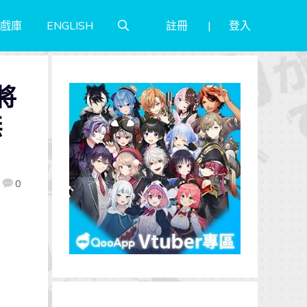
註冊
登入
戲庫
ENGLISH
將
無
0