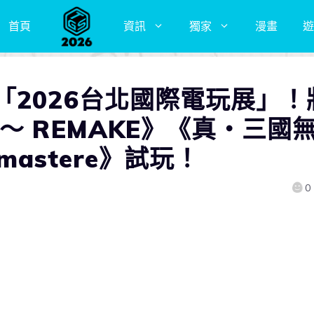
首頁
資訊
獨家
漫畫
遊
「2026台北國際電玩展」！
～ REMAKE》《真・三國
emastere》試玩！
0