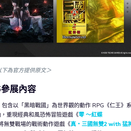
以下為官方提供原文＞
26參展內容
包含以「黑暗戰國」為世界觀的動作 RPG《仁王》
軸，重現經典和風恐怖冒險遊戲《
零 ～紅蝶
將無雙戰場的戰術動作遊戲《
真・三國無雙2 with 猛