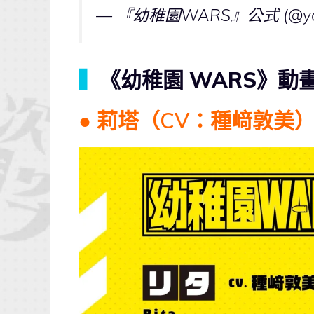
— 『幼稚園WARS』公式 (@you
▍
《幼稚園 WARS》動
● 莉塔（CV：種﨑敦美