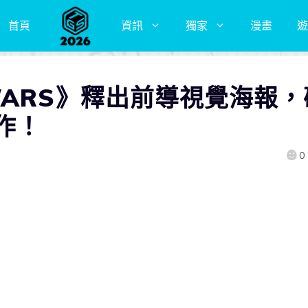
首頁
資訊
獨家
漫畫
遊
WARS》釋出前導視覺海報，
作！
0