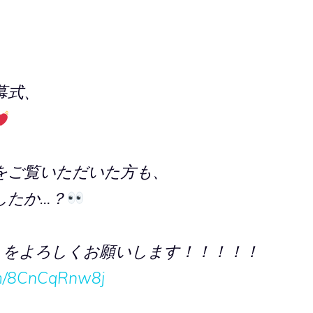
幕式、
をご覧いただいた方も、
したか…？
』をよろしくお願いします！！！！！
com/8CnCqRnw8j