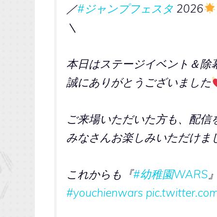
／
#ジャンプフェスタ
2026
＼
本日はステージイベント＆除
誠にありがとうございました
ご来場いただいた方も、配信
みなさんお楽しみいただけま
これからも『
#幼稚園WARS
#youchienwars
pic.twitter.