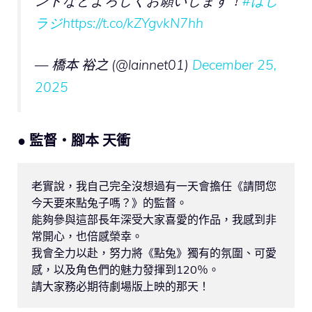
ントなどよろしくお願いします！
#はし
ラジ
https://t.co/kZYgvkN7hh
— 橋本 裕之 (@lainnet01)
December 25,
2025
● 監督・腳本 天衝
老實說，我自己完全沒想過有一天會擔任《請問您
今天要來點兔子嗎？》的監督。

能夠參與這部長年深受大家喜愛的作品，我感到非
常開心，也倍感榮幸。

我會全力以赴，努力將《點兔》獨有的氛圍、可愛
感，以及角色們的魅力發揮到120％。

請大家務必期待劇場版上映的那天！