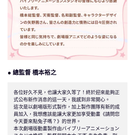
● 總監督 橋本裕之
各位好久不見，也讓大家久等了！終於迎來能夠正
式公布新作消息的這一天，我感到非常開心。

這次是以劇場版形式製作，加上製作團隊有新的成
員加入，我想應該能讓大家更加享受動畫《請問您
今天要來點兔子嗎？》的世界。

本次劇場版動畫製作由バイブリーアニメーション