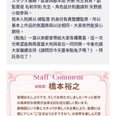
スタジオ擔綱，監督與腳本由 天衝 先生負責，副
監督是 名和宗則 先生，角色設計則邀請到 矢野茜 
小姐參與。

我本人則將以 總監督 的身份負責整體監修，所以
基本上作品的氛圍將與以往相同，大家依然能安心
期待。

《點兔》一直以來都會帶給大家各種驚喜，這一次
也希望能夠再度盛大地與各位一同同樂。今後也請
大家繼續支持《請問您今天要來點兔子嗎？》，拜
託各位了！