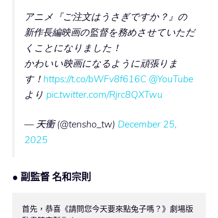
アニメ『ご注文はうさぎですか？』の
新作長編映画の監督を務めさせていただ
くことになりました！
かわいい映画になるように頑張りま
す！
https://t.co/bWFv8f616C
@YouTube
より
pic.twitter.com/Rjrc8QXTwu
— 天衝 (@tensho_tw)
December 25,
2025
● 副監督 名和宗則
首先，恭喜《請問您今天要來點兔子嗎？》劇場版