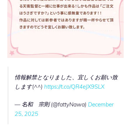
情報解禁となりました、宜しくお願い致
します(^^)
https://t.co/QR4eJX9SLX
— 名和 宗則 (@fattyNawa)
December
25, 2025