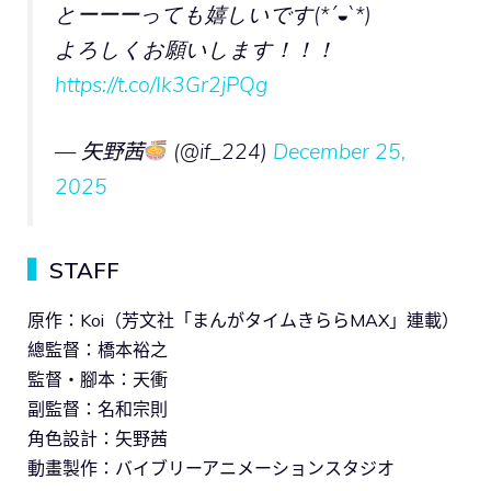
とーーーっても嬉しいです(*´◒`*)
よろしくお願いします！！！
https://t.co/Ik3Gr2jPQg
— 矢野茜
(@if_224)
December 25,
2025
▍
STAFF
原作：Koi（芳文社「まんがタイムきららMAX」連載）
總監督：橋本裕之
監督・腳本：天衝
副監督：名和宗則
角色設計：矢野茜
動畫製作：バイブリーアニメーションスタジオ