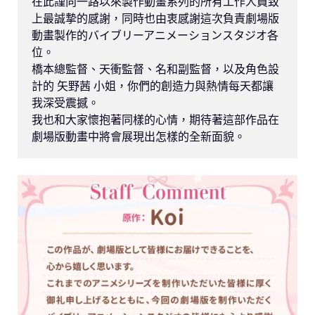
在此謹向一路以來製作動畫系列的所有工作人員致
上最誠摯的感謝，同時也由衷感謝這次負責劇場版
動畫製作的バイブリーアニメーションスタジオ各
位。

橋本總監督、天衝監督、名和副監督，以及角色設
計的 矢野茜 小姐，你們的創造力與熱情每天都讓
我深受震撼。

我也和大家懷抱著同樣的心情，期待著這部作品在
劇場版動畫中將會展現出怎樣的全新面貌。