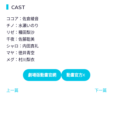
▍
CAST
ココア：佐倉綾音
チノ：水瀬いのり
リゼ：種田梨沙
千夜：佐藤聡美
シャロ：内田真礼
マヤ：徳井青空
メグ：村川梨衣
劇場版動畫官網
動畫官方X
上一篇
下一篇