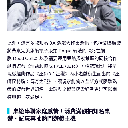
此外，還有多款知名 3A 遊戲大作桌遊化，包括艾賜魔袋
將帶來完美承襲電子版類 Rogue 玩法的《死亡細
胞 Dead Cells》以及需要運用策略探索禁區的硬核合作
劇情遊戲《浩劫殺陣 S.T.A.L.K.E.R.》，栢龍玩具則將呈
現從經典作品《巫師3：狂獵》內小遊戲衍生而出的《巫
師昆特牌：傳奇之戰》，讓玩家能夠以全新方式體驗熟
悉的遊戲世界知名，電玩與桌遊雙棲愛好者更是可以兩
種興趣一次滿足。
▍
桌遊串聯家庭感情！消費滿額抽知名桌
遊、試玩再抽熱門遊戲主機