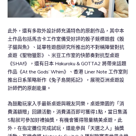
此外，還有多款外設計師充滿特色的原創作品，其中本
土作品包括馬吉卡工作室備受好評的骰子競標遊戲《骰
子貓與魚》、延畢牲遊戲研究所推出的不對稱陣營對抗
桌遊《聖物獵影》、米豆工作室的快節奏對抗型桌遊
《SHA!!》，還有日本 Hakuroku & GOTTA2 將帶來話題
作品《At the Gods’ Whim》、香港 Liner Note 工作室則
推出日系策略新作《兔子島開拓記》，展現亞洲桌遊設
計師們的原創能量。
為鼓勵玩家入手最新桌遊與親友同樂，桌遊樂園的「消
費滿額贈」回饋活動，消費滿百即可獲得1點，當日集滿
5點就可參加好禮抽獎，有機會獲得限量精美桌遊，此
外，在指定攤位完成試玩，還能參與「天選之人」抽獎