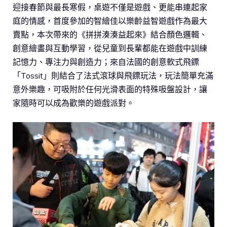
迎接春節與最長寒假，桌遊不僅是遊戲、更能串連起家
庭的情感，首度參加的智繪佳以樂齡益智遊戲作為最大
賣點，本次帶來的《拼拼湊湊益起來》結合顏色邏輯、
創意繪畫與互動學習，從兒童到長輩都能在遊戲中訓練
記憶力、專注力與創造力；來自法國的創意軟式飛鏢
「Tossit」則結合了法式滾球與飛鏢玩法，玩法簡單充滿
意外樂趣，可吸附於任何光滑表面的特殊吸盤設計，讓
家隨時可以成為歡樂的遊戲派對。