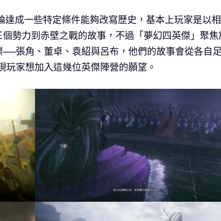
不論達成一些特定條件能夠改寫歷史，基本上玩家是以
三個勢力到赤壁之戰的故事，不過「夢幻四英傑」聚焦
傑──張角、董卓、袁紹與呂布，他們的故事會從各自
實現玩家想加入這幾位英傑陣營的願望。