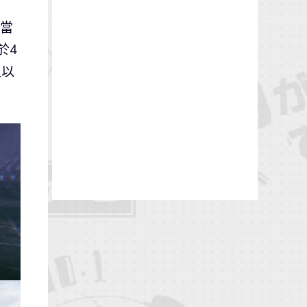
相當
於4
足以