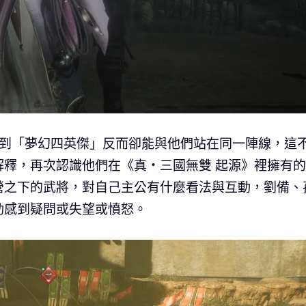
來到「夢幻四英傑」反而卻能與他們站在同一陣線，這
解釋，再次認識他們在《真・三國無雙 起源》裡擁有
營之下的武將，對自己主公有什麼看法與互動，劉備、
動感到疑問或失望或憤怒。