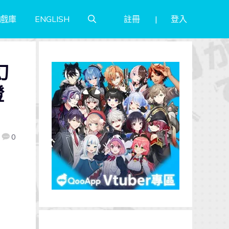
註冊
登入
戲庫
ENGLISH
幻
證
0