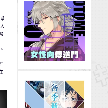
歸系
敵人
粉
台。
在
在