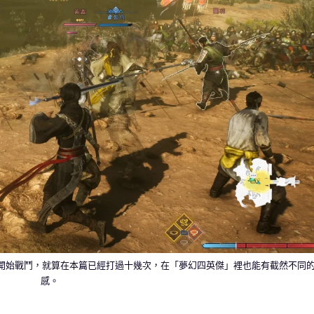
方開始戰鬥，就算在本篇已經打過十幾次，在「夢幻四英傑」裡也能有截然不同
感。