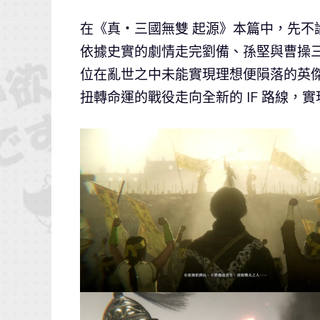
在《真・三國無雙 起源》本篇中，先
依據史實的劇情走完劉備、孫堅與曹操
位在亂世之中未能實現理想便隕落的英
扭轉命運的戰役走向全新的 IF 路線，