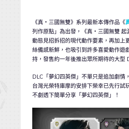
《真・三國無雙》系列最新本傳作品《
列作原點」為出發，《真・三國無雙 
動態見招拆招的現代動作要素，再加上
絲備感新鮮，也吸引到許多喜愛動作遊
持，發售約一年後推出眾所期待的大型 DLC「
DLC「夢幻四英傑」不單只是追加劇情，
台灣光榮特庫摩的安排下榮幸已先行試
不劇透下簡單分享「夢幻四英傑」！