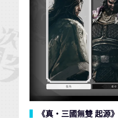
▍
《真・三國無雙 起源》