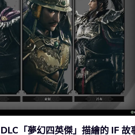
DLC「夢幻四英傑」描繪的 IF 故