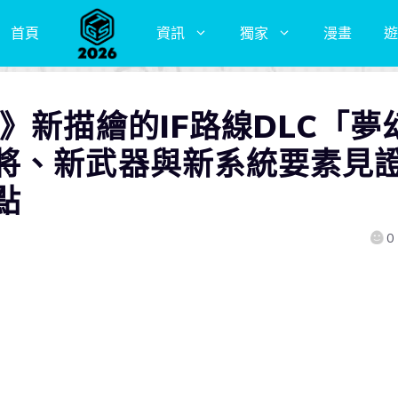
首頁
資訊
獨家
漫畫
遊
》新描繪的IF路線DLC「夢
將、新武器與新系統要素見
點
0