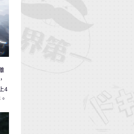
離
，
上4
鮮。