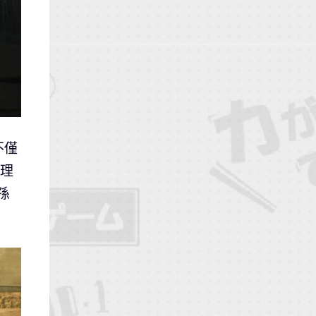
不僅
的理
孫