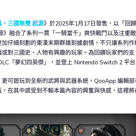
真・三國無雙 起源
》於2025年1月17日發售，以「回
起源》融合了系列一貫「一騎當千」爽快戰鬥以及注重
更加仔細刻劃的東漢末期群雄割據劇情，不只讓系列作
戲或對三國史、人物有興趣的玩家。為回饋玩家們的支
夢幻四英傑」，並登上 Nintendo Switch 2 平
更可遊玩到全新的武將與武器系統，QooApp 編輯部
玩，在其中感受到不輸本篇內容的興奮與快感，這裡將