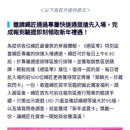
＜以下為官方提供原文＞
▍
邀請繩匠通過專屬快速通道搶先入場，完
成報到驗證即刻領取新年禮遇！
為提供各位繩匠最優質的參展體驗，《絕區零》特別設
置繩匠專屬的快速入場通道。繩匠可於每日上午8:30
前，於專屬通道排隊區進行排隊，並獲取銷售區號碼
牌，輕鬆抵達《絕區零》展位。值得一提的是，每日首
批入場的前500位繩匠更將獲得限定周邊「葉瞬光－珍藏
款閃卡」一份，敬邀繩匠提早蒞臨把握此獨家福利。踏
入展區後，繩匠首先可前往報到區進行簡單的驗證手
續。只需出示遊戲 UID 介面並確認繩網等級大於55級，
以及填寫問卷調查，就能獲得「新年虛寶卡」獎勵一
份，讓繩匠在展會一開始就收穫滿滿！