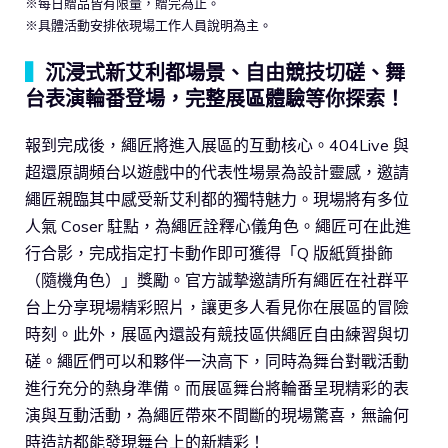
※每日贈品皆有限量，贈完為止。
※具體活動安排依現場工作人員說明為主。
▍
沉浸式新艾利都場景、自由競技切磋、舞
台表演輪番登場，完整展區體驗等你探索！
報到完成後，繩匠將進入展區的互動核心。404Live 與
超還原調頻台以遊戲中的代表性場景為設計靈感，邀請
繩匠親臨其中感受新艾利都的獨特魅力。現場將有多位
人氣 Coser 駐點，為繩匠詮釋心儀角色。繩匠可在此進
行合影，完成指定打卡動作即可獲得「Q 版紙質掛飾
（隨機角色）」獎勵。官方誠摯邀請所有繩匠在社群平
台上分享現場精彩照片，讓更多人看見你在展區的冒險
時刻。此外，展區內還設有競技區供繩匠自由練習與切
磋。繩匠們可以和夥伴一決高下，同時為舞台對戰活動
進行充分的熱身準備。而展區舞台將輪番呈現精彩的表
演與互動活動，為繩匠帶來不間斷的現場驚喜，無論何
時造訪都能發現舞台上的新精彩！