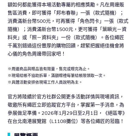
額如何都能獲得本場活動專屬的相應獎勵。凡在周邊販
售區消費，即可獲得「邦布春聯」一張（款式隨機）；
消費滿新台幣500元，可再獲得「角色閃卡」一張（款式
隨機）；消費滿新台幣1500元，更可獲得「葉瞬光－資
料夾」或「照－資料夾」一份（款式隨機）。各位繩匠
千萬別錯過這份豐厚的購物回饋，趕緊把握絕佳機會將
心儀的角色周邊帶回家吧！
※周邊商品與贈品皆有限量，售完或贈完為止。
※現場結帳不協助拆單，滿額贈禮每筆結帳限領取一次。
※具體活動安排依現場工作人員說明為主。
官方將陸續於官方社群公開更多活動詳情與現場資訊，
敬邀所有繩匠立即追蹤官方平台，掌握第一手消息，為
參展做足準備。2026年1月29日至2月1日，《絕區零》
在台北南港展覽館（L1108攤位）等各位繩匠的蒞臨！