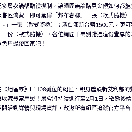
配多層次滿額贈禮機制，讓繩匠無論購買金額如何都能
販售區消費，即可獲得「邦布春聯」一張（款式隨機）
閃卡」一張（款式隨機）；消費滿新台幣1500元，更可
」一份（款式隨機）。各位繩匠千萬別錯過這份豐厚的
角色周邊帶回家吧！
《絕區零》L1108攤位的繩匠，親身體驗新艾利都的
收藏豐富周邊！展會將持續進行至2月1日，敬邀後續
相關活動詳情與現場資訊，敬邀所有繩匠追蹤官方平台