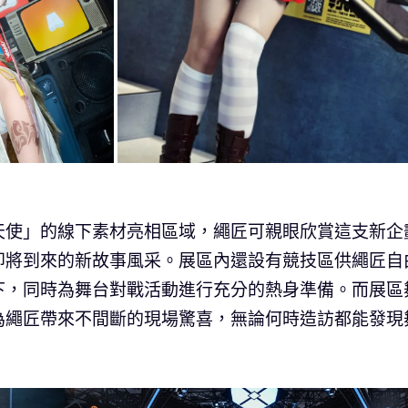
天使」的線下素材亮相區域，繩匠可親眼欣賞這支新企
即將到來的新故事風采。展區內還設有競技區供繩匠自
下，同時為舞台對戰活動進行充分的熱身準備。而展區
為繩匠帶來不間斷的現場驚喜，無論何時造訪都能發現