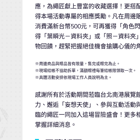
應，為繩匠獻上豐富的收藏選擇！更搭
得本場活動專屬的相應獎勵。凡在周邊
消費滿新台幣500元，可再獲得「角色
得「葉瞬光－資料夾」或「照－資料夾
物回饋，趕緊把握絕佳機會搶購心儀的
※周邊商品與贈品皆有限量，售完或贈完為止。
※現場結帳不協助拆單，滿額贈禮每筆結帳限領取一次。
※具體活動安排依現場工作人員說明為主。
感謝所有於活動期間蒞臨台北南港展覽館
力、邂逅「妄想天使」、參與互動活動與
臨的繩匠一同加入這場冒險盛會！更多
掌握詳細消息。