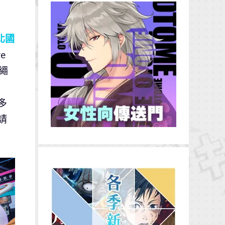
北國
e
繩
多
請