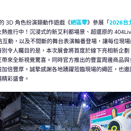
 開發的 3D 角色扮演類動作遊戲《
絕區零
》參展「
2026台
進行中！沉浸式的新艾利都場景、超還原的 404Liv
 駐點互動，以及不間斷的舞台表演輪番登場，讓每位現場
特別令人矚目的是，本次展會將首度於線下亮相新企劃
匠帶來全新視覺驚喜。同時官方推出的豐富周邊商品與
驗加倍豐厚。誠摯感謝各地踴躍蒞臨現場的繩匠，也邀
場精彩盛會。