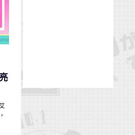
亮
艾
，