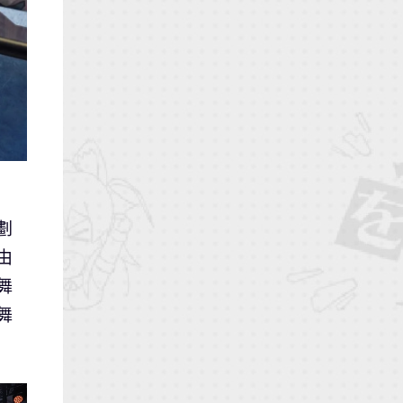
劃
由
舞
舞