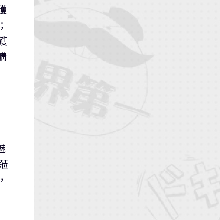
獲
；
獲
購
魅
蒞
，