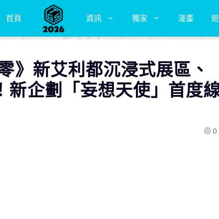
首頁
資訊
獨家
漫畫
遊
絕區零》新艾利都沉浸式展區、
聖！新企劃「妄想天使」首度
0