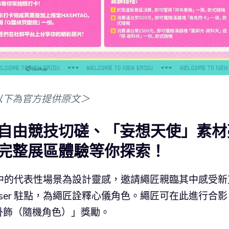
以下為官方提供原文＞
自由競技切磋、「妄想天使」素材
完整展區體驗等你探索！
以遊戲中的代表性場景為設計靈感，邀請繩匠親臨其中感受新
ser 駐點，為繩匠詮釋心儀角色。繩匠可在此進行合影
掛飾（隨機角色）」獎勵。