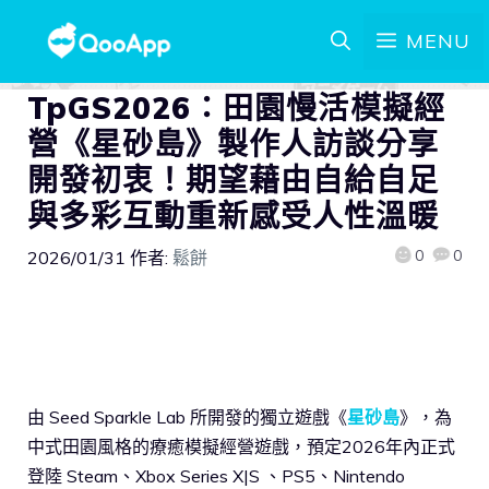
MENU
TpGS2026：田園慢活模擬經
營《星砂島》製作人訪談分享
開發初衷！期望藉由自給自足
與多彩互動重新感受人性溫暖
0
0
2026/01/31
作者:
鬆餅
由 Seed Sparkle Lab 所開發的獨立遊戲《
星砂島
》，為
中式田園風格的療癒模擬經營遊戲，預定2026年內正式
登陸 Steam、Xbox Series X|S 、PS5、Nintendo