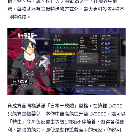
槍、斧、弓、銃、杖」等 7 種武器之一，在魔界中馳
騁。每款武器有其獨特進攻方式外，最大更可設置4種不
同特殊技。
育成方而同樣滿滿「日本一軟體」風格，在這裡 LV999
只能算是個嬰兒！本作中最高能提升至 LV9999，還可以
「轉生」令角色反覆由等級1開始不停培養，習得各種便
利、誇張的能力，即使是動作遊戲苦手的玩家，仍然可