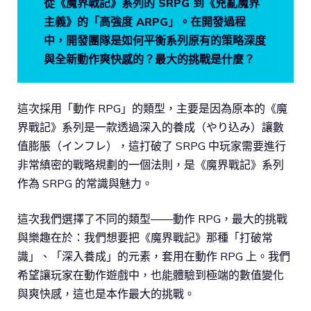
從《魔界戰記》系列的 SRPG 到《兇亂魔界
主義》的「高強度 ARPG」。在開發過程
中，開發團隊是如何平衡系列原有的策略深度
與全新動作爽快感的？最大的挑戰是什麼？
這次採用「動作 RPG」的類型，主要是因為原本的《魔
界戰記》系列是一款透過深入的養成（やり込み）讓數
值膨脹（インフレ），這打破了 SRPG 中玩家需要進行
非常縝密的戰略規劃的一個法則，是《魔界戰記》系列
作為 SRPG 的常識與魅力。
這次我們選擇了不同的類型——動作 RPG，最大的挑戰
與樂趣在於：我們想要把《魔界戰記》那種「打破常
識」、「深入養成」的元素，套用在動作 RPG 上。我們
希望讓玩家在動作遊戲中，也能體驗到極端的數值變化
與爽快感，這也是本作最大的挑戰。