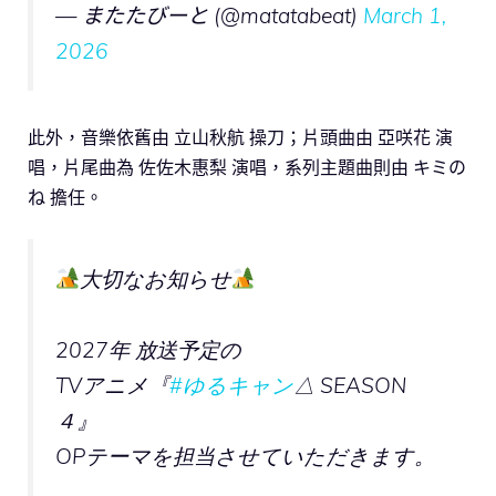
— またたびーと (@matatabeat)
March 1,
2026
此外，音樂依舊由 立山秋航 操刀；片頭曲由 亞咲花 演
唱，片尾曲為 佐佐木惠梨 演唱，系列主題曲則由 キミの
ね 擔任。
大切なお知らせ
2027年 放送予定の
TVアニメ『
#ゆるキャン
△ SEASON
４』
OPテーマを担当させていただきます。