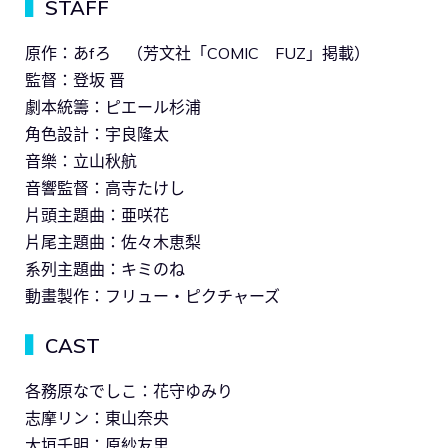
▍
STAFF
原作：あfろ （芳文社「COMIC FUZ」掲載）
監督：登坂 晋
劇本統籌：ピエール杉浦
角色設計：宇良隆太
音樂：立山秋航
音響監督：高寺たけし
片頭主題曲：亜咲花
片尾主題曲：佐々木恵梨
系列主題曲：キミのね
動畫製作：フリュー・ピクチャーズ
▍
CAST
各務原なでしこ：花守ゆみり
志摩リン：東山奈央
大垣千明：原紗友里