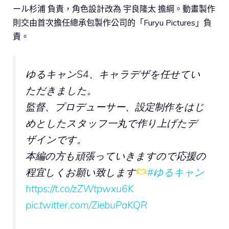
ール杉浦 負責，角色設計改為 宇良隆太 擔綱。動畫製作
則交由首次擔任總承包製作公司的「Furyu Pictures」負
責。
ゆるキャンS4、キャラデザを任せてい
ただきました。
監督、プロデューサー、設定制作をはじ
めとしたスタッフ一丸で作り上げたデ
ザインです。
本編の方も頑張っていきますので応援の
程宜しくお願い致します
#ゆるキャン
https://t.co/zZWtpwxu6K
pic.twitter.com/ZiebuPaKQR