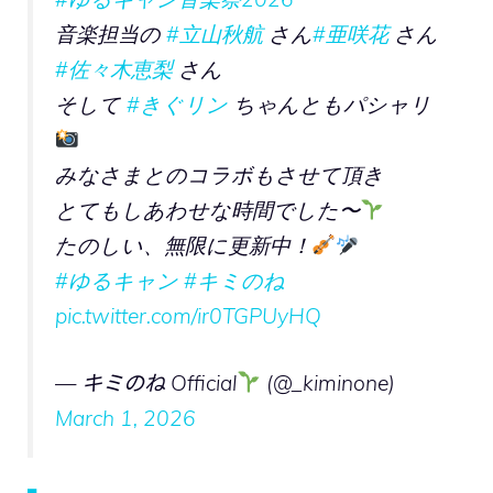
音楽担当の
#立山秋航
さん
#亜咲花
さん
#佐々木恵梨
さん
そして
#きぐリン
ちゃんともパシャリ
みなさまとのコラボもさせて頂き
とてもしあわせな時間でした〜
たのしい、無限に更新中！
#ゆるキャン
#キミのね
pic.twitter.com/ir0TGPUyHQ
— キミのね Official
(@_kiminone)
March 1, 2026