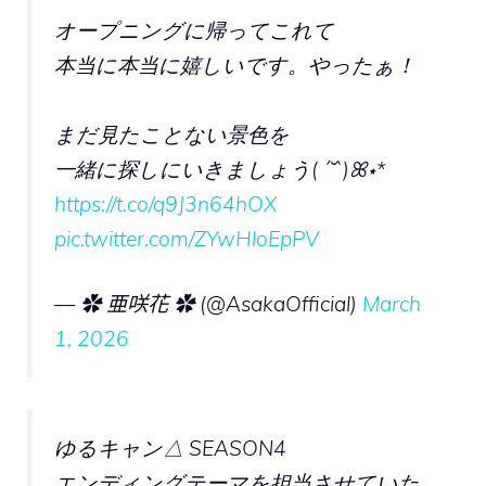
オープニングに帰ってこれて
本当に本当に嬉しいです。やったぁ！
まだ見たことない景色を
一緒に探しにいきましょう( ´˘`)ꕤ⋆*
https://t.co/q9J3n64hOX
pic.twitter.com/ZYwHloEpPV
— ✿ 亜咲花 ✿ (@AsakaOfficial)
March
1, 2026
ゆるキャン△ SEASON4
エンディングテーマを担当させていた