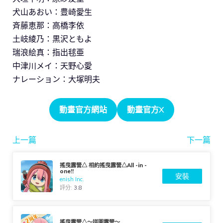
犬山あおい：豊崎愛生
斉藤恵那：高橋李依
土岐綾乃：黒沢ともよ
瑞浪絵真：指出毬亜
中津川メイ：天野心愛
ナレーション：大塚明夫
動畫官方網站
動畫官方X
上一篇
下一篇
搖曳露營△ 相約搖曳露營△All -in -
one!!
安裝
enish Inc.
評分:
3.8
搖曳露營△～拼圖露營～