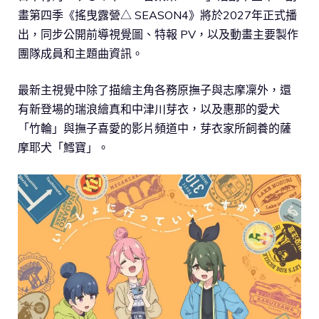
畫第四季《搖曳露營△ SEASON4》將於2027年正式播
出，同步公開前導視覺圖、特報 PV，以及動畫主要製作
團隊成員和主題曲資訊。
最新主視覺中除了描繪主角各務原撫子與志摩凜外，還
有新登場的瑞浪繪真和中津川芽衣，以及惠那的愛犬
「竹輪」與撫子喜愛的影片頻道中，芽衣家所飼養的薩
摩耶犬「鱈寶」。