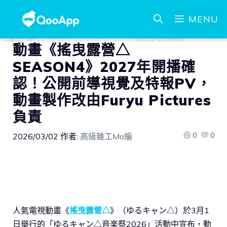
MENU
動畫《搖曳露營△
SEASON4》2027年開播確
認！公開前導視覺及特報PV，
動畫製作改由Furyu Pictures
負責
0
0
2026/03/02
作者:
高級雜工Mo編
人氣電視動畫《
搖曳露營△
》（ゆるキャン△）於3月1
日舉行的「ゆるキャン△音楽祭2026」活動中宣布，動