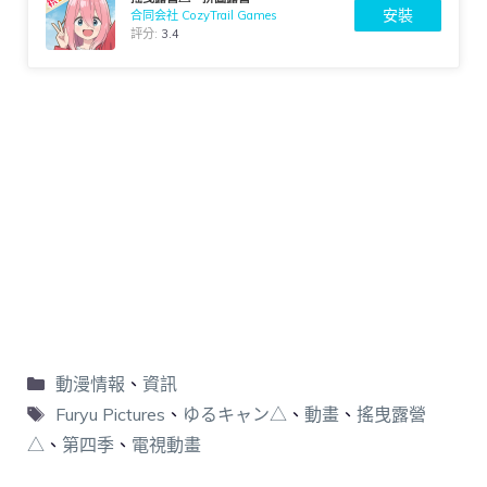
安裝
合同会社 CozyTrail Games
評分:
3.4
動漫情報
、
資訊
Furyu Pictures
、
ゆるキャン△
、
動畫
、
搖曳露營
△
、
第四季
、
電視動畫