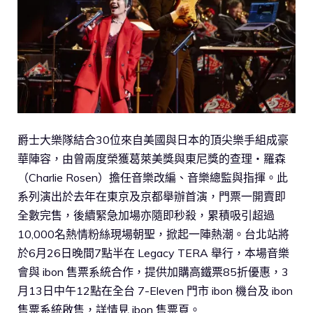
爵士大樂隊結合30位來自美國與日本的頂尖樂手組成豪
華陣容，由曾兩度榮獲葛萊美獎與東尼獎的查理・羅森
（Charlie Rosen）擔任音樂改編、音樂總監與指揮。此
系列演出於去年在東京及京都舉辦首演，門票一開賣即
全數完售，後續緊急加場亦隨即秒殺，累積吸引超過
10,000名熱情粉絲現場朝聖，掀起一陣熱潮。台北站將
於6月26日晚間7點半在 Legacy TERA 舉行，本場音樂
會與 ibon 售票系統合作，提供加購高鐵票85折優惠，3
月13日中午12點在全台 7-Eleven 門市 ibon 機台及 ibon
售票系統啟售，詳情見 ibon 售票頁。