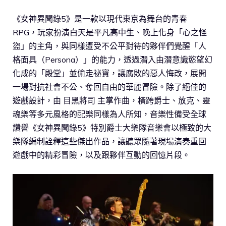
《女神異聞錄5》是一款以現代東京為舞台的青春
RPG，玩家扮演白天是平凡高中生、晚上化身「心之怪
盜」的主角，與同樣遭受不公平對待的夥伴們覺醒「人
格面具（Persona）」的能力，透過潛入由潛意識慾望幻
化成的「殿堂」並偷走祕寶，讓腐敗的惡人悔改，展開
一場對抗社會不公、奪回自由的華麗冒險。除了絕佳的
遊戲設計，由 目黑將司 主掌作曲，橫跨爵士、放克、靈
魂樂等多元風格的配樂同樣為人所知，音樂性備受全球
讚譽《女神異聞錄5》特別爵士大樂隊音樂會以極致的大
樂隊編制詮釋這些傑出作品，讓聽眾隨著現場演奏重回
遊戲中的精彩冒險，以及跟夥伴互動的回憶片段。