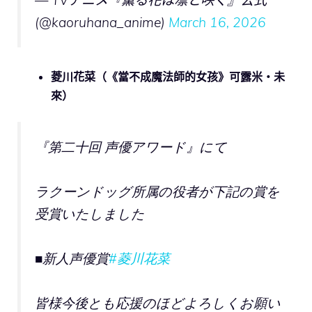
— TVアニメ『薫る花は凛と咲く』公式
(@kaoruhana_anime)
March 16, 2026
菱川花菜（《當不成魔法師的女孩》可露米‧未
來）
『第二十回 声優アワード』にて
ラクーンドッグ所属の役者が下記の賞を
受賞いたしました
■新人声優賞
#菱川花菜
皆様今後とも応援のほどよろしくお願い