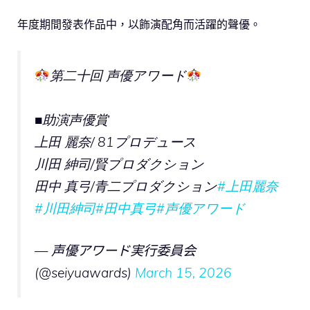
年度期間發表作品中，以飾演配角而活躍的聲優。
第二十回 声優アワード
■助演声優賞
上⽥ 麗奈/ 81プロデュース
川⽥ 紳司/賢プロダクション
⽥中 真⼸/⻘⼆プロダクション
#上田麗奈
#川田紳司
#田中真弓
#声優アワード
— 声優アワード実行委員会
(@seiyuawards)
March 15, 2026