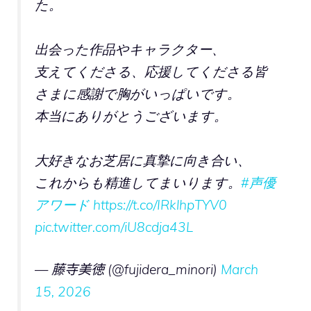
た。
出会った作品やキャラクター、
支えてくださる、応援してくださる皆
さまに感謝で胸がいっぱいです。
本当にありがとうございます。
大好きなお芝居に真摯に向き合い、
これからも精進してまいります。
#声優
アワード
https://t.co/IRklhpTYV0
pic.twitter.com/iU8cdja43L
— 藤寺美徳 (@fujidera_minori)
March
15, 2026