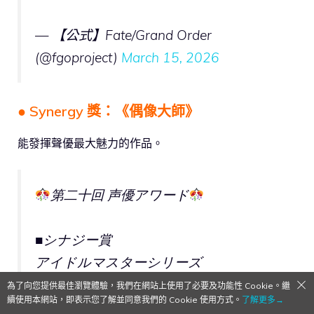
— 【公式】Fate/Grand Order
(@fgoproject)
March 15, 2026
● Synergy 獎：《偶像大師》
能發揮聲優最大魅力的作品。
第二十回 声優アワード
■シナジー賞
アイドルマスターシリーズ
THE IDOLM@STER™& ©Bandai Namco
為了向您提供最佳瀏覽體驗，我們在網站上使用了必要及功能性 Cookie。繼
續使用本網站，即表示您了解並同意我們的 Cookie 使用方式。
了解更多→
Entertainment Inc.
#idolmaster
#声優アワ