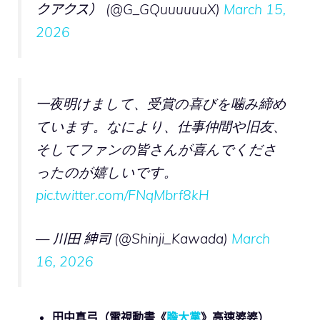
クアクス） (@G_GQuuuuuuX)
March 15,
2026
一夜明けまして、受賞の喜びを噛み締め
ています。なにより、仕事仲間や旧友、
そしてファンの皆さんが喜んでくださ
ったのが嬉しいです。
pic.twitter.com/FNqMbrf8kH
— 川田 紳司 (@Shinji_Kawada)
March
16, 2026
田中真弓
（電視動畫《
膽大黨
》高速婆婆）