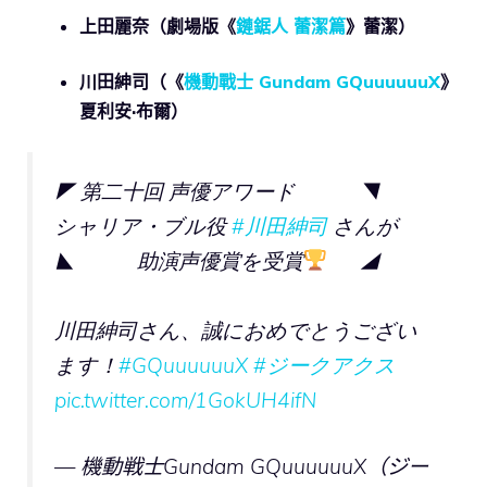
上田麗奈（劇場版
《
鏈鋸人 蕾潔篇
》蕾潔
）
川田紳司（《
機動戰士 Gundam GQuuuuuuX
》
夏利安·布爾）
◤ 第二十回 声優アワード ◥
シャリア・ブル役
#川田紳司
さんが
◣ 助演声優賞を受賞
◢
川田紳司さん、誠におめでとうござい
ます！
#GQuuuuuuX
#ジークアクス
pic.twitter.com/1GokUH4ifN
— 機動戦士Gundam GQuuuuuuX（ジー