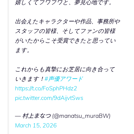
嬉しくてフワフワと、夢見心地です。
出会えたキャラクターや作品、事務所や
スタッフの皆様、そしてファンの皆様
がいたからこそ受賞できたと思ってい
ます。
これからも真摯にお芝居に向き合って
いきます！
#声優アワード
https://t.co/FoSphPHdz2
pic.twitter.com/9dAijvtSws
— 村上まなつ (@manatsu_muraBW)
March 15, 2026