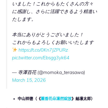
いました！これからもたくさんの方々
に感謝し、さらに活躍できるよう精進い
たします。
本当にありがとうございました！
これからもよろしくお願いいたします
https://t.co/0Kn7JZPURz
pic.twitter.com/Ebsgg3yk64
— 寺澤百花 (@momoka_terasawa)
March 15, 2026
中山祥德（《
薰香花朵凜然綻放
》紬凛太郎）