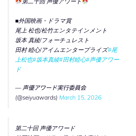
第二十回 声優アワード
■外国映画・ドラマ賞
尾上 松也/松竹エンタテインメント
坂本 真綾/フォーチュレスト
⽥村 睦⼼/アイムエンタープライズ
#尾
上松也
#坂本真綾
#田村睦心
#声優アワー
ド
— 声優アワード実行委員会
(@seiyuawards)
March 15, 2026
第二十回 声優アワード