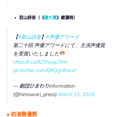
若山詩音（《
膽大黨
》綾瀨桃）
【
#若山詩音
】
#声優アワード
第二十回 声優アワードにて、主演声優賞
を受賞いたしました
https://t.co/9Z5huquTmh
pic.twitter.com/6RQgn8iwxf
— 劇団ひまわりinformation
(@himawari_press)
March 15, 2026
● 助演聲優獎