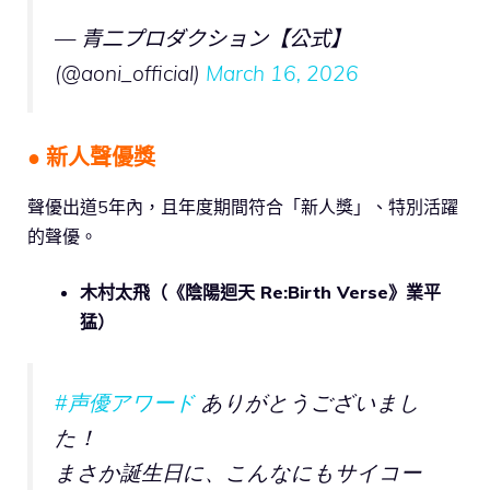
— 青二プロダクション【公式】
(@aoni_official)
March 16, 2026
● 新人聲優獎
聲優出道5年內，且年度期間符合「新人獎」、特別活躍
的聲優。
木村太飛（《陰陽迴天 Re:Birth Verse》業平
猛）
#声優アワード
ありがとうございまし
た！
まさか誕生日に、こんなにもサイコー