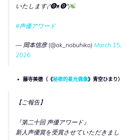
いたします₍ᐢ⓿ᴥ⓿ᐢ₎
#声優アワード
— 岡本信彦 (@ok_nobuhiko)
March 15,
2026
藤寺美德（《
秘密的星光偶像
》
青空ひまり
）
【ご報告】
『第二十回 声優アワード』
新人声優賞を受賞させていただきまし