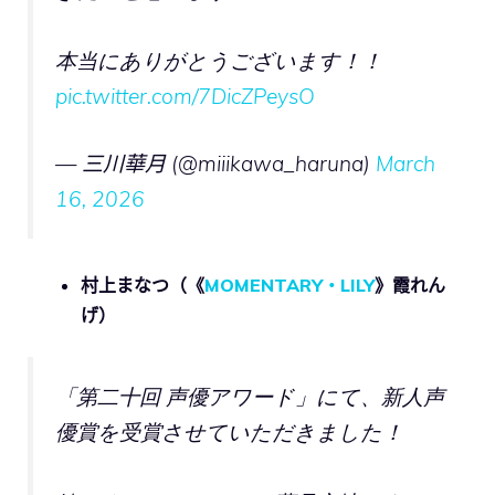
本当にありがとうございます！！
pic.twitter.com/7DicZPeysO
— 三川華月 (@miiikawa_haruna)
March
16, 2026
村上まなつ（《
MOMENTARY・LILY
》霞れん
げ）
「第二十回 声優アワード」にて、新人声
優賞を受賞させていただきました！