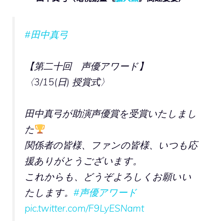
#田中真弓
【第二十回 声優アワード】
〈3/15(日) 授賞式〉
田中真弓が助演声優賞を受賞いたしまし
た
関係者の皆様、ファンの皆様、いつも応
援ありがとうございます。
これからも、どうぞよろしくお願いい
たします。
#声優アワード
pic.twitter.com/F9LyESNamt