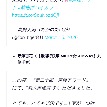
ド
#防衛部ハイカラ
https://t.co/SpuNozdOJl
— 高野大河（たかのたいが）
(@lion_tiger81)
March 15, 2026
寺澤百花（《銀河特快車 MILKY☆SUBWAY》
九
條千春
）
この度、『第二十回 声優アワード』
にて、“新人声優賞”をいただきました。
とても、とても光栄です…！夢が一つ叶