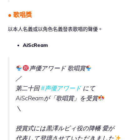
● 歌唱獎
以本人名義或以角色名義發表歌唱的聲優。
AiScReam
声優アワード 歌唱賞
／
第二十回
#声優アワード
にて
AiScReamが「歌唱賞」を受賞
＼
授賞式には黒澤ルビィ役の降幡 愛が
代表して登壇させていただきました