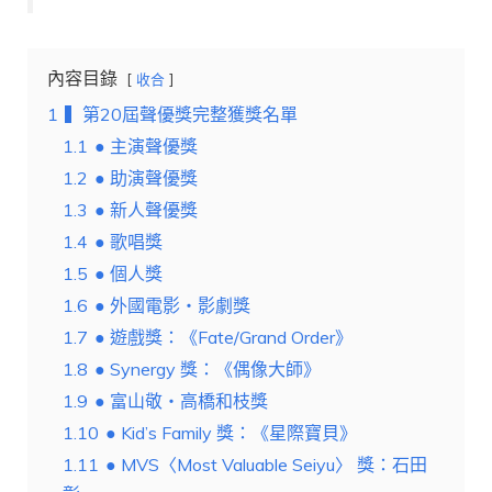
內容目錄
收合
1
▍第20屆聲優獎完整獲獎名單
1.1
● 主演聲優獎
1.2
● 助演聲優獎
1.3
● 新人聲優獎
1.4
● 歌唱獎
1.5
● 個人獎
1.6
● 外國電影・影劇獎
1.7
● 遊戲獎：《Fate/Grand Order》
1.8
● Synergy 獎：《偶像大師》
1.9
● 富山敬・高橋和枝獎
1.10
● Kid’s Family 獎：《星際寶貝》
1.11
● MVS〈Most Valuable Seiyu〉 獎：⽯⽥