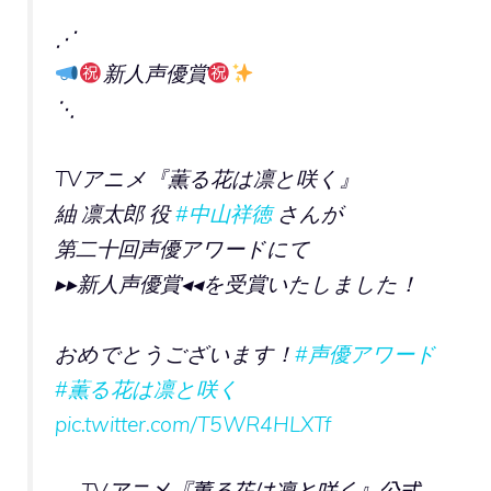
⋰
新人声優賞
⋱
TVアニメ『薫る花は凛と咲く』
紬 凛太郎 役
#中山祥徳
さんが
第二十回声優アワードにて
▸▸新人声優賞◂◂を受賞いたしました！
おめでとうございます！
#声優アワード
#薫る花は凛と咲く
pic.twitter.com/T5WR4HLXTf