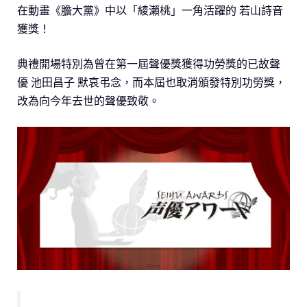
在動畫《膽大黨》中以「綾瀨桃」一角活躍的 若山詩音
獲獎！
典禮開場特別為曾在第一屆聲優獎獲得功勞獎的已故聲
優 池田昌子 默哀弔念，而本屆也取消頒發特別功勞獎，
改為向今年去世的聲優致敬。