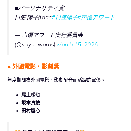
■パーソナリティ賞
⽇笠 陽⼦/i.nari
#日笠陽子
#声優アワード
— 声優アワード実行委員会
(@seiyuawards)
March 15, 2026
● 外國電影・影劇獎
年度期間為外國電影、影劇配音而活躍的聲優。
尾上松也
坂本真綾
田村睦心