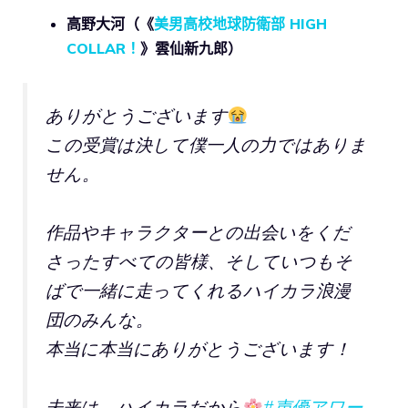
高野大河（《
美男高校地球防衛部 HIGH
COLLAR！
》雲仙新九郎）
ありがとうございます
この受賞は決して僕一人の力ではありま
せん。
作品やキャラクターとの出会いをくだ
さったすべての皆様、そしていつもそ
ばで一緒に走ってくれるハイカラ浪漫
団のみんな。
本当に本当にありがとうございます！
未来は、ハイカラだから
#声優アワー