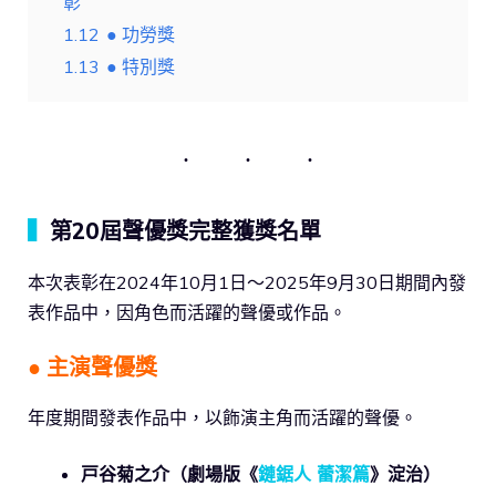
彰
1.12
● 功勞獎
1.13
● 特別獎
▍
第20屆聲優獎完整獲獎名單
本次表彰在2024年10月1日～2025年9月30日期間內發
表作品中，因角色而活躍的聲優或作品。
● 主演聲優獎
年度期間發表作品中，以飾演主角而活躍的聲優。
戸谷菊之介（劇場版
《
鏈鋸人 蕾潔篇
》淀治
）