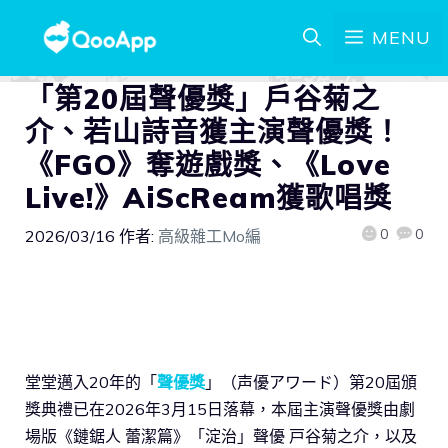
MENU
「第20屆聲優獎」戶谷菊之
介、若山詩音獲主演聲優獎！
《FGO》奪遊戲獎、《Love
Live!》AiScReam獲歌唱獎
0
0
2026/03/16
作者:
高級雜工Mo編
堂堂邁入20年的「
聲優獎
」（声優アワード）第20屆頒
獎典禮已在2026年3月15日落幕，本屆主演聲優獎由劇
場版《鏈鋸人 蕾潔篇》「淀治」聲優 戸谷菊之介，以及