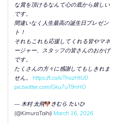
な賞を頂けるなんて心の底から嬉しい
です。
間違いなく人生最高の誕生日プレゼン
ト！
それもこれも応援してくれる皆やマネ
ージャー、スタッフの皆さんのおかげ
です。
たくさんの方々に感謝してもしきれま
せん。
https://t.co/siThozHtU0
pic.twitter.com/Gku7uT9nHO
— 木村 太飛
きむら たいひ
(@KimuraTaihi)
March 16, 2026