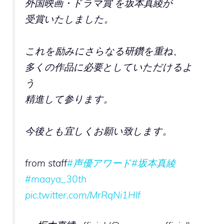
外国映画・ドラマ賞 を坂本真綾が
受賞いたしました。
これを励みにさらなる研鑽を重ね、
多くの作品に必要としていただけるよ
う
精進して参ります。
今後とも宜しくお願い致します。
from staff
#声優アワード
#坂本真綾
#maaya_30th
pic.twitter.com/MrRqNi1Hlf