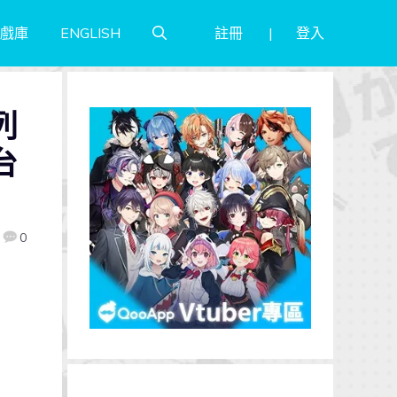
註冊
登入
戲庫
ENGLISH
列
台
0