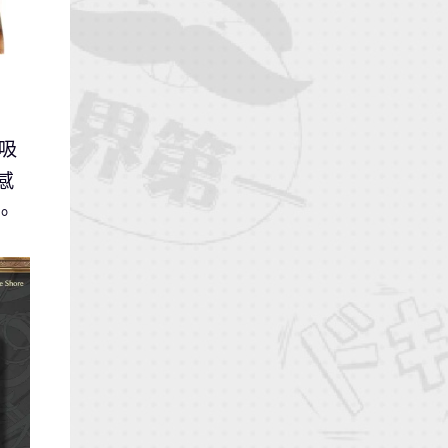
磁吸
感
。