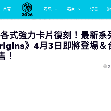
首頁
資訊
獨家
漫畫
遊
ive》各式強力卡片復刻！最新系
Origins》4月3日即將登場＆
售！
0