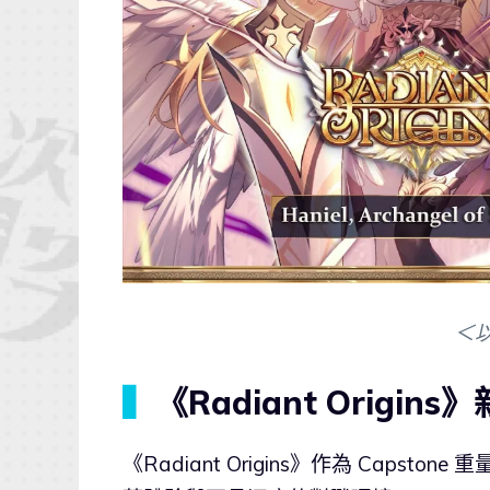
＜
▍
《Radiant Origi
《Radiant Origins》作為 Cap