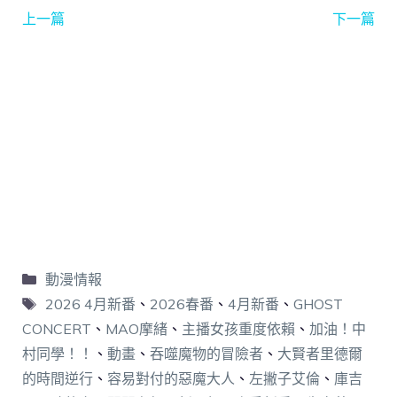
上一篇
下一篇
動漫情報
2026 4月新番
、
2026春番
、
4月新番
、
GHOST
CONCERT
、
MAO摩緒
、
主播女孩重度依賴
、
加油！中
村同學！！
、
動畫
、
吞噬魔物的冒險者
、
大賢者里德爾
的時間逆行
、
容易對付的惡魔大人
、
左撇子艾倫
、
庫吉