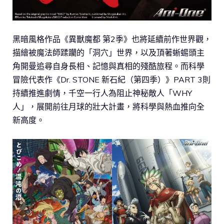
黑暗風格作品《異獸魔都 第2季》也將延續前作世界觀，
描繪被魔法師蹂躪的「洞穴」世界，以及頂著蜥蜴頭主
角開曼追尋自身長相、記憶與真相的殘酷旅程。而科學
冒險代表作《Dr. STONE 新石紀（第四季）》PART 3則
持續推進劇情，千空一行人為阻止神秘敵人「WHY
人」，展開前往月球的壯大計畫，將科學與熱血推向全
新高度。