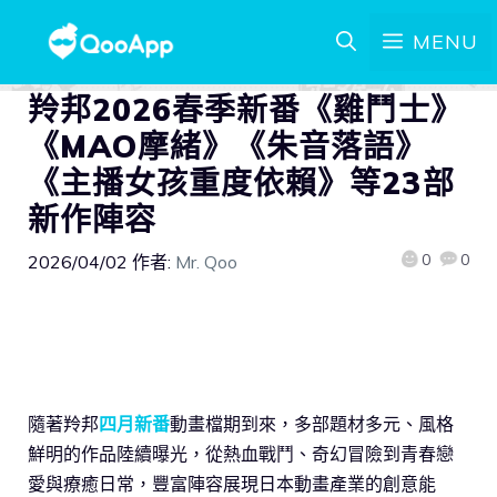
MENU
羚邦2026春季新番《雞鬥士》
《MAO摩緒》《朱音落語》
《主播女孩重度依賴》等23部
新作陣容
0
0
2026/04/02
作者:
Mr. Qoo
隨著羚邦
四月新番
動畫檔期到來，多部題材多元、風格
鮮明的作品陸續曝光，從熱血戰鬥、奇幻冒險到青春戀
愛與療癒日常，豐富陣容展現日本動畫產業的創意能