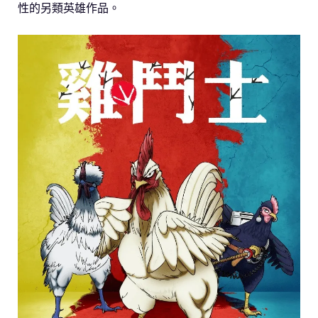
性的另類英雄作品。