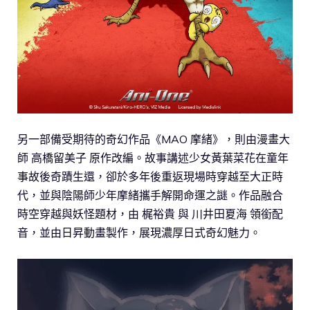
另一部備受期待的奇幻作品《MAO 摩緒》，則由漫畫大
師 高橋留美子 原作改編。故事講述少女黃葉菜花在童年
事故後奇蹟生還，卻於多年後重返現場時穿越至大正時
代，並與陰陽師少年摩緒攜手解開命運之謎。作品融合
時空穿越與妖怪題材，由 梶裕貴 與 川井田夏海 領銜配
音，並由日昇動畫製作，展現濃厚日式奇幻魅力。