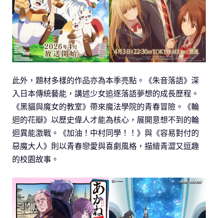
此外，題材多樣的作品亦為本季亮點。《朱音落語》深
入日本傳統藝能，講述少女追逐落語夢想的成長歷程。
《黑貓與魔女的教室》帶來魔法學院的青春冒險。《輪
迴的花瓣》以歷史偉人才能為核心，展開意想不到的輪
迴異能激戰。《加油！中村同學！！》與《容易對付的
惡魔大人》則以青春戀愛與喜劇風格，描繪青澀又逗趣
的校園故事。