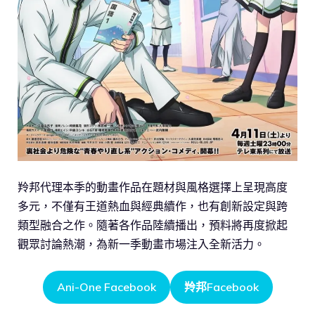
羚邦代理本季的動畫作品在題材與風格選擇上呈現高度
多元，不僅有王道熱血與經典續作，也有創新設定與跨
類型融合之作。隨著各作品陸續播出，預料將再度掀起
觀眾討論熱潮，為新一季動畫市場注入全新活力。
Ani-One Facebook
羚邦Facebook