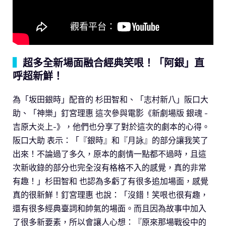
▍
超多全新場面融合經典笑哏！「阿銀」直
呼超新鮮！
為「坂田銀時」配音的 杉田智和、「志村新八」阪口大
助、「神樂」釘宮理惠 這次參與電影《新劇場版 銀魂 -
吉原大炎上-》，他們也分享了對於這次的劇本的心得。
阪口大助 表示：「『銀時』和『月詠』的部分讓我笑了
出來！不論過了多久，原本的劇情一點都不過時，且這
次新收錄的部分也完全沒有格格不入的感覺，真的非常
有趣！」杉田智和 也認為多虧了有很多追加場面，感覺
真的很新鮮！釘宮理惠 也說：「沒錯！笑哏也很有趣，
還有很多經典臺詞和帥氣的場面。而且因為故事中加入
了很多新要素，所以會讓人心想：『原來那場戰役中的