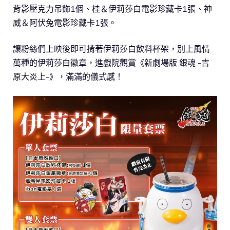
背影壓克力吊飾1個、桂＆伊莉莎白電影珍藏卡1張、神
威＆阿伏兔電影珍藏卡1張。
讓粉絲們上映後即可揹著伊莉莎白飲料杯架，別上風情
萬種的伊莉莎白徽章，進戲院觀賞《新劇場版 銀魂 -吉
原大炎上-》，滿滿的儀式感！