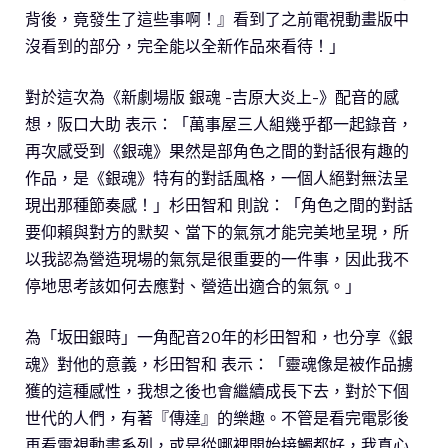
背後，竟發生了這些事啊！』看到了之前電視動畫版中
沒看到的部分，完全能以全新作品來看待！」
對於這次為《新劇場版 銀魂 -吉原大炎上-》配音的感
想，阪口大助 表示：「萬事屋三人組幾乎都一起錄音，
再次感受到《銀魂》果然是部角色之間的對話很有趣的
作品，是《銀魂》特有的對話風格，一個人絕對無法呈
現出那種節奏感！」杉田智和 則說：「角色之間的對話
要仰賴與對方的默契、當下的氣氛才能完美地呈現，所
以我認為營造現場的氣氛是很重要的一件事，因此我不
停地思考該如何去應對、營造出適合的氣氛。」
為「坂田銀時」一角配音20年的杉田智和，也分享《銀
魂》對他的意義，杉田智和 表示：「靈魂像是被作品擄
獲的這種感性，我想之後也會繼續成長下去，對於下個
世代的人們，有著『傳達』的樂趣。不管是看完電影後
再看電視動畫系列，或是從哪裡開始接觸都好，我真心