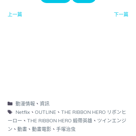
上一篇
下一篇
動漫情報
、
資訊
Netflix
、
OUTLINE
、
THE RIBBON HERO リボンヒ
ーロー
、
THE RIBBON HERO 緞帶英雄
、
ツインエンジ
ン
、
動畫
、
動畫電影
、
手塚治虫