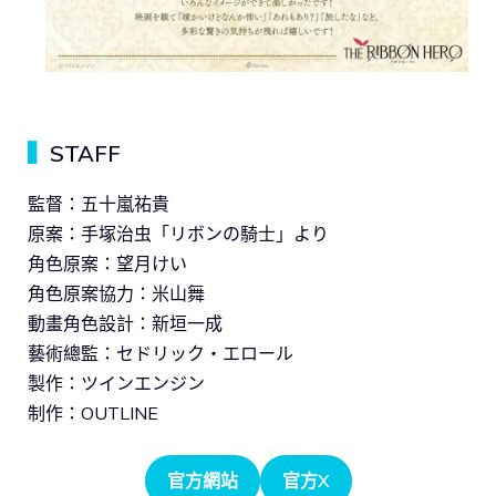
▍
STAFF
監督：五十嵐祐貴
原案：手塚治虫「リボンの騎士」より
角色原案：望月けい
角色原案協力：米山舞
動畫角色設計：新垣一成
藝術總監：セドリック・エロール
製作：ツインエンジン
制作：OUTLINE
官方網站
官方X