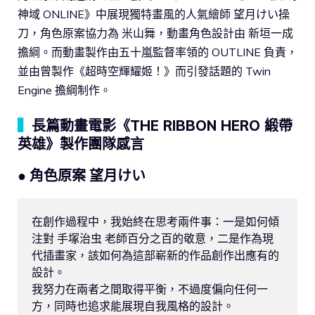
神域 ONLINE》中展現獨特畫風的人氣繪師 望月けい操
刀，角色原案協力為 米山舞，動畫角色設計由 新垣一成
擔綱。而動畫製作由五十嵐監督率領的 OUTLINE 負責，
並由曾製作《超時空輝耀姬！》而引發話題的 Twin
Engine 擔綱制作。
▍
長篇動畫電影《THE RIBBON HERO 緞帶
英雄》製作團隊感言
● 角色原案 望月けい
在創作過程中，我始終在思考兩件事：一是如何傾
注對 手塚治虫 老師百分之百的敬意，二是作為現
代插畫家，該如何為這部嶄新的作品創作出應有的
設計。

我努力在兩者之間取得平衡，不過度偏向任何一
方，同時也追求能展現自我風格的設計。
