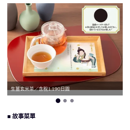
生薑玄米茶／含稅1,190日圓
■ 故事菜單