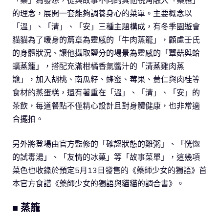
的理念，展開一套能夠調養身心的菜單。主要概念以
「溫」、「清」、「安」三種主題構成，有冬季園遊會
貓貓為了暖身的篇章為靈感的「牛肉蒸籠」，顧慮壬氏
的身體狀況、讓他攝取鹽分的場景為靈感的「蕈菇與蛤
蠣蒸籠」，搭配充滿柑橘香氣醬汁的「清蒸雞肉蒸
籠」，加入胡桃、南瓜籽、蜂蜜、莓果、薏仁與肉桂等
食材的蒸蛋糕，還有著重在「溫」、「清」、「安」的
茶飲，每道餐點不僅精心設計且對身體健康，也非常適
合擺拍。
另外將登場由官方監修的「確認狀態的雞粥」、「恍惚
的試毒湯」、「友情的冰菓」等「故事菜單」，這幾項
菜色也收錄於預定5月13日發售的《藥師少女的獨語》首
本官方食譜《藥師少女的獨語與貓貓的調合書》。
■ 蒸籠