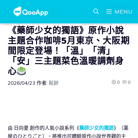
MENU
《藥師少女的獨語》原作小說
主題合作咖啡5月東京、大阪期
間限定登場！「溫」「清」
「安」三主題菜色溫暖調劑身
心
0
0
2026/04/23
作者:
鬆餅
由 日向夏 創作的人氣小說系列《
藥師少女的獨語
》（薬
屋のひとりごと），將推出可體驗原作小說世界觀的主