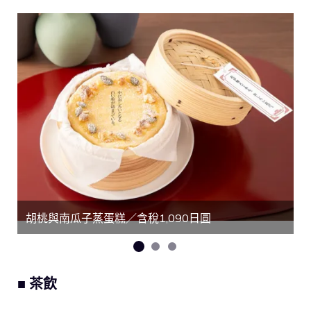
胡桃與南瓜子蒸蛋糕／含稅1,090日圓
■ 茶飲