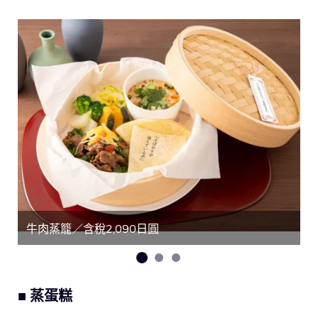
牛肉蒸籠／含稅2,090日圓
■ 蒸蛋糕