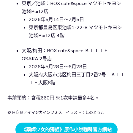
東京／池袋：BOX cafe&space マツモトキヨシ
池袋Part2店
2026年5月14日～7月5日
東京都豊島区東池袋1-22-8 マツモトキヨシ
池袋Part2店 4階
大阪/梅田：BOX cafe&space ＫＩＴＴＥ
OSAKA 2号店
2026年5月28日～6月28日
大阪府大阪市北区梅田三丁目2番2号 ＫＩＴ
ＴＥ大阪6階
事前預約：含稅660円 ※1次申請最多4名。
© 日向夏／イマジカインフォス イラスト：しのとうこ
《藥師少女的獨語》原作小說咖啡官方網站