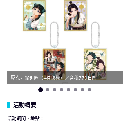
壓克力鑰匙圈（4種隨機）／含稅770日圓
▍
活動概要
活動期間・地點：