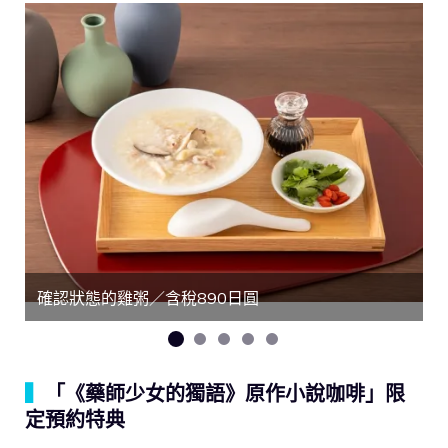
確認狀態的雞粥／含稅890日圓
▍
「《藥師少女的獨語》原作小說咖啡」限
定預約特典