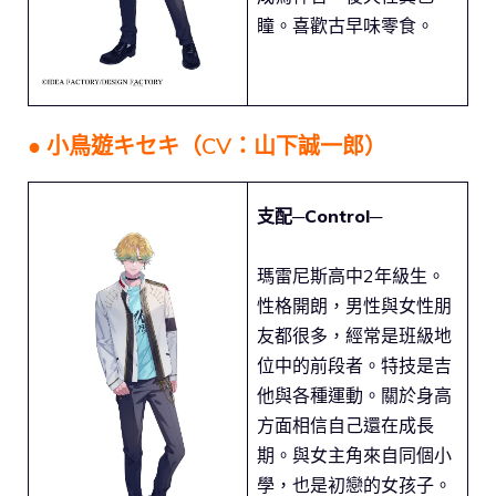
瞳。喜歡古早味零食。
● 小鳥遊キセキ（CV：山下誠一郎）
支配─Control─
瑪雷尼斯高中2年級生。
性格開朗，男性與女性朋
友都很多，經常是班級地
位中的前段者。特技是吉
他與各種運動。關於身高
方面相信自己還在成長
期。與女主角來自同個小
學，也是初戀的女孩子。