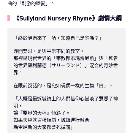
曲的「刺激的戀愛」。
▍
《Sullyland Nursery Rhyme》劇情大綱
「終於醒過來了！吶，知道自己是誰嗎？」

睜開雙眼，是與平常不同的教室。

那裡是現實世界的「宗教都市瑪雷尼斯」與「死者
的世界薩利蘭德（サリーランド）」混合的奇妙世
界。

在眼前說話的，是宛如玩偶一樣的生物「白」。

「大概是最近城鎮上的人們信仰心變淡了惹怒了神
明，

讓『雙界的天秤』傾斜了。

如果天秤就這樣傾斜，城鎮進行融合

瑪雷尼斯的大家都會死掉唷」
