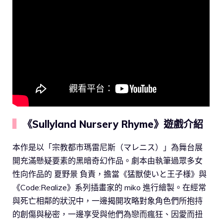
▍
《Sullyland Nursery Rhyme》遊戲介紹
本作是以「宗教都市瑪雷尼斯（マレニス）」為舞台展
開充滿懸疑要素的黑暗奇幻作品。劇本由執筆過眾多女
性向作品的 夏野景 負責，擔當《猛獣使いと王子様》與
《Code:Realize》系列插畫家的 miko 進行繪製。在經常
與死亡相鄰的狀況中，一邊揭開攻略對象角色們所抱持
的創傷與秘密，一邊享受與他們為戀而瘋狂、因愛而扭