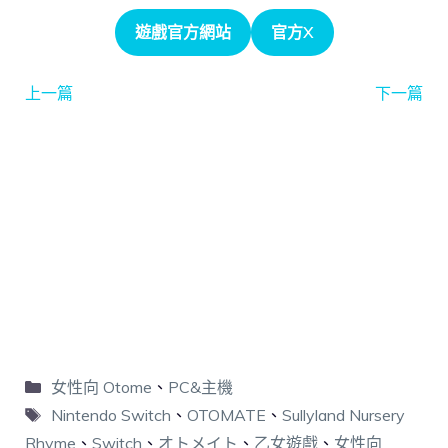
遊戲官方網站
官方X
上一篇
下一篇
女性向 Otome
、
PC&主機
Nintendo Switch
、
OTOMATE
、
Sullyland Nursery
Rhyme
、
Switch
、
オトメイト
、
乙女遊戲
、
女性向