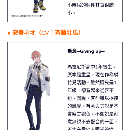
小時候的個性其實很膽
小。
● 安曇ネオ（CV：斉藤壮馬）
斷念─Giving up─
瑪雷尼斯高中1年級生。
原本是童星，現在作為模
特兒活動。雖然還只是1
年級，卻看起來從容不
迫、灑脫，有些難以捉摸
的感覺。有著與其說是不
會察言觀色，不如說是刻
意無視不去配合的一面，
不太在意他人眼光的性