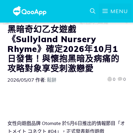
MENU
黑暗奇幻乙女遊戲
《Sullyland Nursery
Rhyme》確定2026年10月1
日發售！與懷抱黑暗及病痛的
攻略對象享受刺激戀愛
0
0
2026/05/07
作者:
鬆餅
女性向遊戲品牌 Otomate 於5月6日推出的情報節目「オ
トメイト コネクト #04」，正式發表新作遊戲