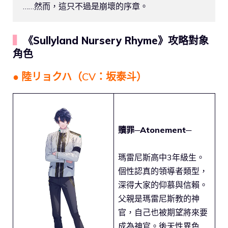
……然而，這只不過是崩壞的序章。
▍
《Sullyland Nursery Rhyme》攻略對象
角色
● 陸リョクハ（CV：坂泰斗）
贖罪─Atonement─
瑪雷尼斯高中3年級生。
個性認真的領導者類型，
深得大家的仰慕與信賴。
父親是瑪雷尼斯教的神
官，自己也被期望將來要
成為神官。後天性異色