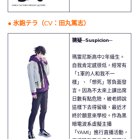
● 氷鉋テラ（CV：田丸篤志）
猜疑─Suspicion─
瑪雷尼斯高中2年級生。
自我肯定感很低，經常有
「1軍的人和我不一
樣」、「想死」等負面發
言。因為不太來上課出席
日數有點危險，被老師說
這樣下去得留級，最近才
終於願意來學校。作為黑
暗電波系虛擬主播
「YAMI」進行直播活動，