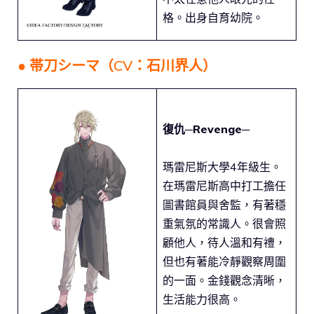
格。出身自育幼院。
● 帯刀シーマ（CV：石川界人）
復仇─Revenge─
瑪雷尼斯大學4年級生。
在瑪雷尼斯高中打工擔任
圖書館員與舍監，有著穩
重氣氛的常識人。很會照
顧他人，待人溫和有禮，
但也有著能冷靜觀察周圍
的一面。金錢觀念清晰，
生活能力很高。