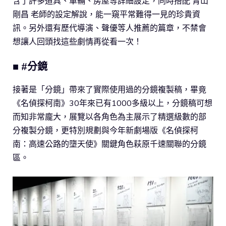
含了許多道具、車輛、房屋等詳細設定，同時搭配 青山
剛昌 老師的設定解說，能一窺平常難得一見的珍貴資
訊。另外還有歷代導演、聲優等人推薦的篇章，不禁會
想讓人回頭找這些劇情再從看一次！
■ #分鏡
接著是「分鏡」帶來了實際使用過的分鏡複製稿，畢竟
《名偵探柯南》30年來已有1000多級以上，分鏡稿可想
而知非常龐大，展覽以各角色為主展示了精選級數的部
分複製分鏡，更特別規劃與今年新劇場版《名偵探柯
南：高速公路的墮天使》關鍵角色萩原千速關聯的分鏡
區。