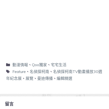
動漫情報
、
Qoo獨家
、
宅宅生活
Feature
、
名偵探柯南
、
名偵探柯南TV動畫播放30週
年紀念展
、
展覽
、
曼迪傳播
、
編輯精選
留言