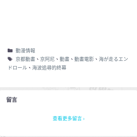
動漫情報
京都動畫
、
京阿尼
、
動畫
、
動畫電影
、
海が走るエン
ドロール
、
海波追尋的終幕
留言
查看更多留言 ›