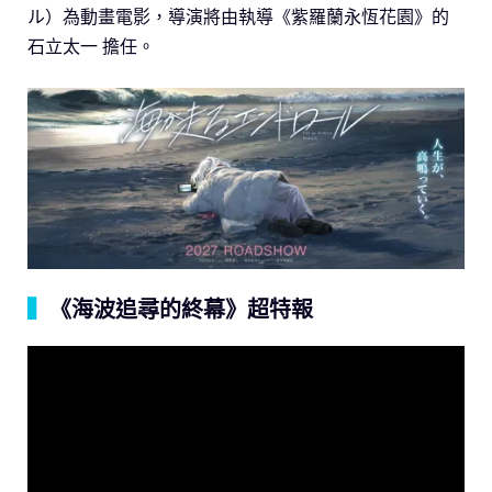
ル）為動畫電影，導演將由執導《紫羅蘭永恆花園》的
石立太一 擔任。
▍
《海波追尋的終幕》超特報