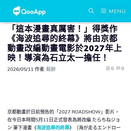
MENU
「這本漫畫真厲害！」得獎作
《海波追尋的終幕》將由京都
動畫改編動畫電影於2027年上
映！導演為石立太一擔任！
0
0
2026/05/11
作者:
鬆餅
京都動畫於日前預告的「2027 ROADSHOW」影片，
在今日本時間5月11日正式發表為將改編 たらちねジョ
ン 筆下漫畫《
海波追尋的終幕
》（海が走るエンドロー