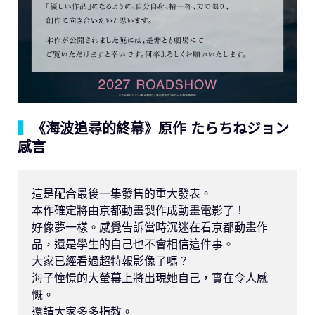
▍
《海波追尋的終幕》原作 たらちねジョン
感言
這是配合最後一集發售的重大發表。

本作確定將由京都動畫製作成動畫電影了！

好像夢一樣。感覺告訴當時沉迷在看京都動畫作
品，還是學生的自己也不會相信這件事。

大家已經看過超特報影像了嗎？

海子憧憬的大螢幕上將出現她自己，實在令人感
慨。

還請大家多多指教。