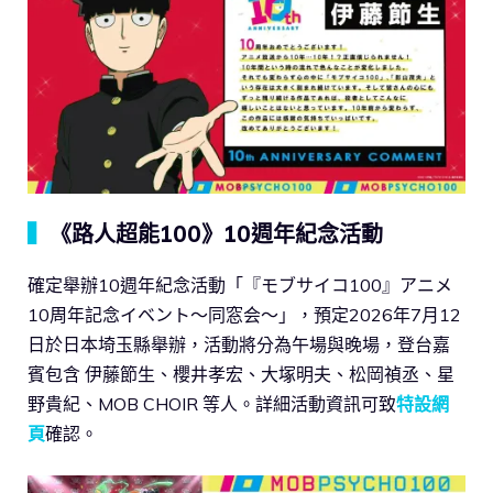
▍
《路人超能100》10週年紀念活動
確定舉辦10週年紀念活動「『モブサイコ100』アニメ
10周年記念イベント～同窓会～」，預定2026年7月12
日於日本埼玉縣舉辦，活動將分為午場與晚場，登台嘉
賓包含 伊藤節生、櫻井孝宏、大塚明夫、松岡禎丞、星
野貴紀、MOB CHOIR 等人。詳細活動資訊可致
特設網
頁
確認。