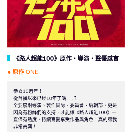
▍
《路人超能100》原作・導演・聲優感言
● 原作 ONE
恭喜10週年！
從首播以來已經10年了嗎……？
全要感謝導演、製作團隊、委員會、編輯部，更是
因為有粉絲們的支持，才能讓《路人超能100》一
直保有熱度，持續喜愛享受作品與角色，真的讓我
非常高興！