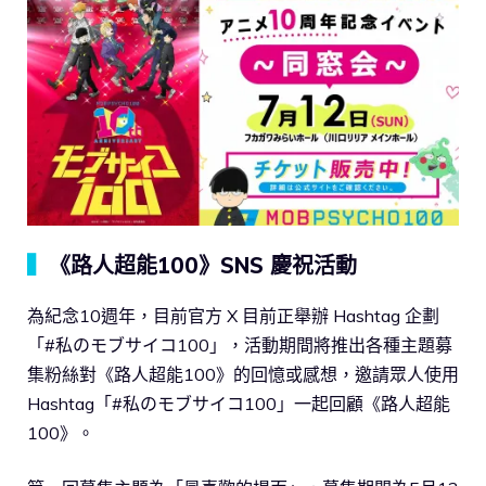
▍
《路人超能100》SNS 慶祝活動
為紀念10週年，目前官方 X 目前正舉辦 Hashtag 企劃
「#私のモブサイコ100」，活動期間將推出各種主題募
集粉絲對《路人超能100》的回憶或感想，邀請眾人使用
Hashtag「#私のモブサイコ100」一起回顧《路人超能
100》。