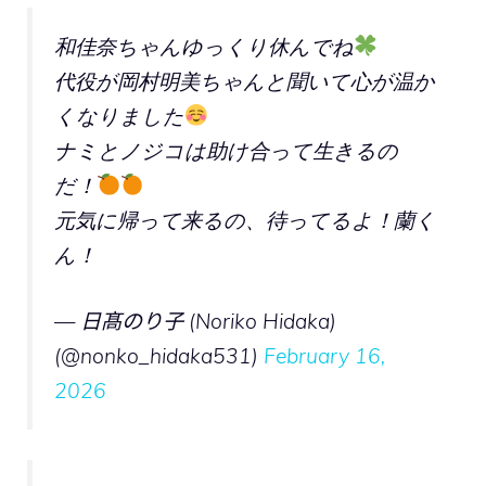
和佳奈ちゃんゆっくり休んでね
代役が岡村明美ちゃんと聞いて心が温か
くなりました
ナミとノジコは助け合って生きるの
だ！
元気に帰って来るの、待ってるよ！蘭く
ん！
— 日髙のり子 (Noriko Hidaka)
(@nonko_hidaka531)
February 16,
2026