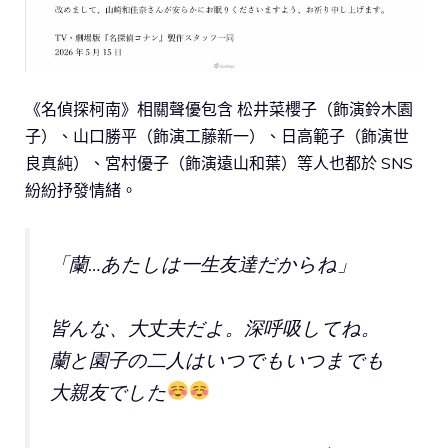
《名偵探柯南》相關聲優包含 松井菜櫻子（飾演鈴木園
子）、山口勝平（飾演工藤新一）、日高範子（飾演世
良真純）、宮村優子（飾演遠山和葉）等人也都於 SNS
紛紛抒發情緒。
「蘭…あたしは一生友達だからね」
皆んな、大丈夫だよ。深呼吸してね。
蘭と園子の二人はいつでもいつまでも
大親友でした