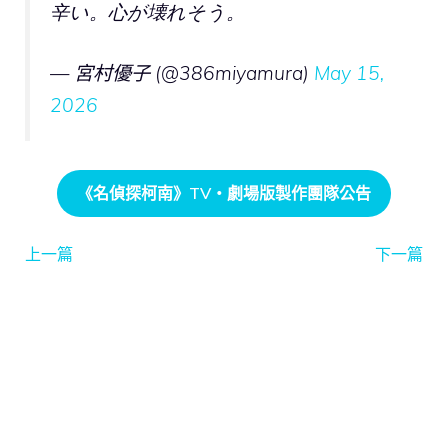
辛い。心が壊れそう。
— 宮村優子 (@386miyamura)
May 15,
2026
《名偵探柯南》TV・劇場版製作團隊公告
上一篇
下一篇