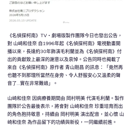
《名偵探柯南》TV・劇場版製作團隊今日也發出公告，
對 山崎和佳奈 自1996年起《名偵探柯南》電視動畫開
播以來，長達約30年飾演毛利蘭並為《名偵探柯南》付
出的貢獻致上最深的謝意以及哀悼。公告同時也揭載了
來自《名偵探柯南》原作者 青山剛昌 的訊息：「竟然再
也聽不到那理所當然在身旁、令人舒服安心又溫柔的聲
音了…實在非常難過」。
山崎和佳奈 因病療養期間由 岡村明美 代演毛利蘭。製作
團隊於公告最後表示，將會對 山崎和佳奈 珍重培育而出
的角色抱持敬意，持續由 岡村明美 演出配音，並心懷 山
崎和佳奈 為作品留下的功績與新役，一同繼續前進。