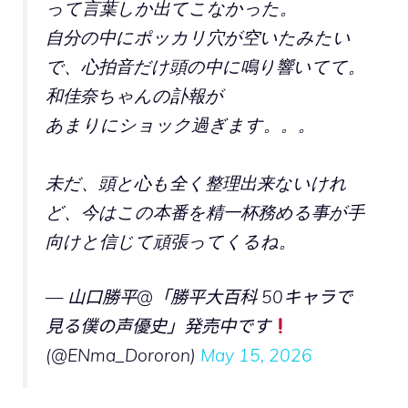
って言葉しか出てこなかった。
自分の中にポッカリ穴が空いたみたい
で、心拍音だけ頭の中に鳴り響いてて。
和佳奈ちゃんの訃報が
あまりにショック過ぎます。。。
未だ、頭と心も全く整理出来ないけれ
ど、今はこの本番を精一杯務める事が手
向けと信じて頑張ってくるね。
— 山口勝平@「勝平大百科 50キャラで
見る僕の声優史」発売中です
(@ENma_Dororon)
May 15, 2026