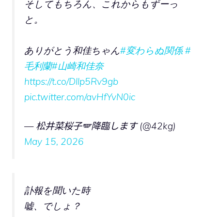
そしてもちろん、これからもずーっ
と。
ありがとう和佳ちゃん
#変わらぬ関係
#
毛利蘭
#山崎和佳奈
https://t.co/Dllp5Rv9gb
pic.twitter.com/avHfYvN0ic
— 松井菜桜子🪽降臨します (@42kg)
May 15, 2026
訃報を聞いた時
嘘、でしょ？