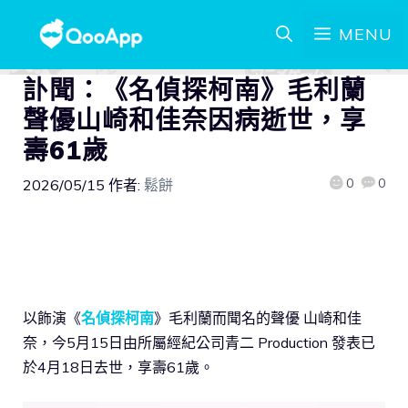
MENU
訃聞：《名偵探柯南》毛利蘭
聲優山崎和佳奈因病逝世，享
壽61歲
0
0
2026/05/15
作者:
鬆餅
以飾演《
名偵探柯南
》毛利蘭而聞名的聲優 山崎和佳
奈，今5月15日由所屬經紀公司青二 Production 發表已
於4月18日去世，享壽61歲。