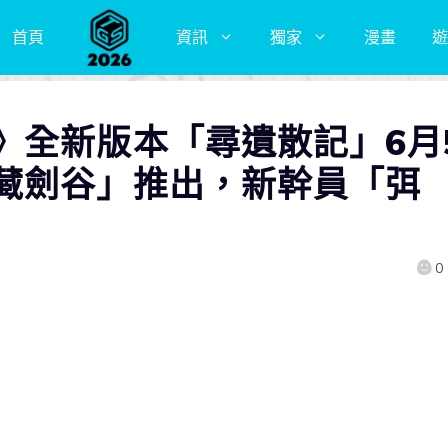
首頁
資訊
獨家
漫畫
遊
》全新版本「尋遺散記」6月
藏劍谷」推出，新幹員「弭
0