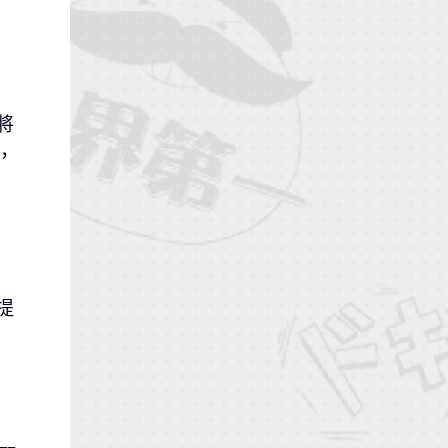
將
，
提