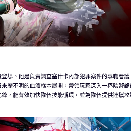
段登場。他是負責調查塞什卡內部犯罪案件的專職看護
份來歷不明的血液樣本展開，帶領玩家深入一樁陰鬱詭
先鋒，能有效加快隊伍技能循環，並為隊伍提供連攜攻