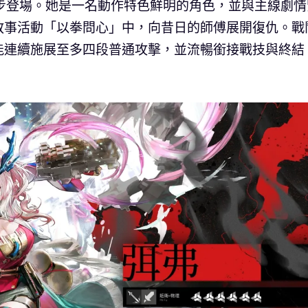
步登場。她是一名動作特色鮮明的角色，並與主線劇情
敘事活動「以拳問心」中，向昔日的師傅展開復仇。戰
能連續施展至多四段普通攻擊，並流暢銜接戰技與終結