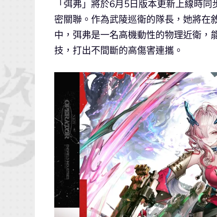
「弭弗」將於6月5日版本更新上線時同
密關聯。作為武陵巡衛的隊長，她將在
中，弭弗是一名高機動性的物理近衛，
技，打出不間斷的高傷害連攜。