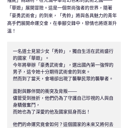
殭屍」為題材，在充滿中華奇幻色彩的武術之國——
「華遊」展開冒險。這是一個崇尚強者的世界，隨著
「豪勇武術會」的到來，「秀鈴」將與各具魅力的青年
高手們展開命運交會，在拳腳交鋒中，戀情也將逐漸升
溫！
一名道士見習少女「秀鈴」，獨自生活在武術盛行
的國家「華遊」。

今年將舉辦「豪勇武術會」，選出國內第一強悍的
男子，這令她十分期待武術會的到來。

然而到了當天，會場卻出現了襲擊民眾的襲擊者。

面對與夥伴間的衝突及背叛——

儘管受到挫折，他們仍為了守護自己珍視的人與自
身驕傲奮鬥，

而她也為了深愛的他及國家挺身而出！

他們的命運究竟會如何？這個國家的未來又將何去