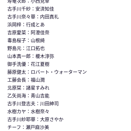
寿竜次郎：小西克幸
古手川千紗：安済知佳
古手川奈々華：内田真礼
浜岡梓：行成とあ
吉原愛菜：阿澄佳奈
毒島桜子：山根綺
野島元：江口拓也
山本真一郎：榎木淳弥
御手洗優：花江夏樹
藤原健太：ロバート・ウォーターマン
工藤会長：福山潤
北原栞：諸星すみれ
乙矢尚海：青山吉能
古手川登志夫：川田紳司
水樹カヤ：水樹奈々
古手川紗耶華：大原さやか
チーフ：瀬戸麻沙美