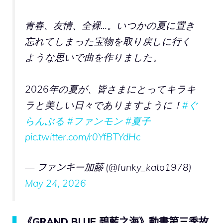
青春、友情、全裸…。いつかの夏に置き
忘れてしまった宝物を取り戻しに行く
ような思いで曲を作りました。
2026年の夏が、皆さまにとってキラキ
ラと美しい日々でありますように！
#ぐ
らんぶる
#ファンモン
#夏子
pic.twitter.com/r0YfBTYdHc
— ファンキー加藤 (@funky_kato1978)
May 24, 2026
▍
《GRAND BLUE 碧藍之海》動畫第三季故