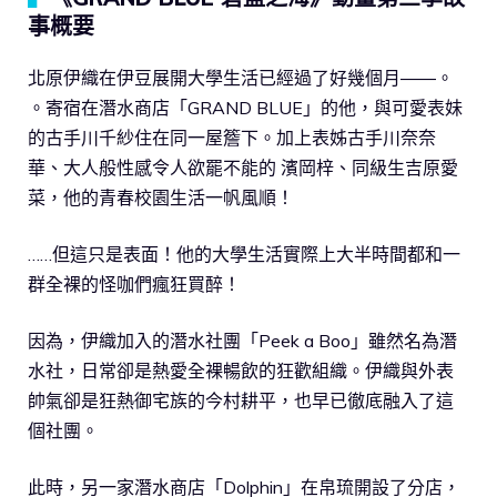
事概要
北原伊織在伊豆展開大學生活已經過了好幾個月――。
。寄宿在潛水商店「GRAND BLUE」的他，與可愛表妹
的古手川千紗住在同一屋簷下。加上表姊古手川奈奈
華、大人般性感令人欲罷不能的 濱岡梓、同級生吉原愛
菜，他的青春校園生活一帆風順！
……但這只是表面！他的大學生活實際上大半時間都和一
群全裸的怪咖們瘋狂買醉！
因為，伊織加入的潛水社團「Peek a Boo」雖然名為潛
水社，日常卻是熱愛全裸暢飲的狂歡組織。伊織與外表
帥氣卻是狂熱御宅族的今村耕平，也早已徹底融入了這
個社團。
此時，另一家潛水商店「Dolphin」在帛琉開設了分店，