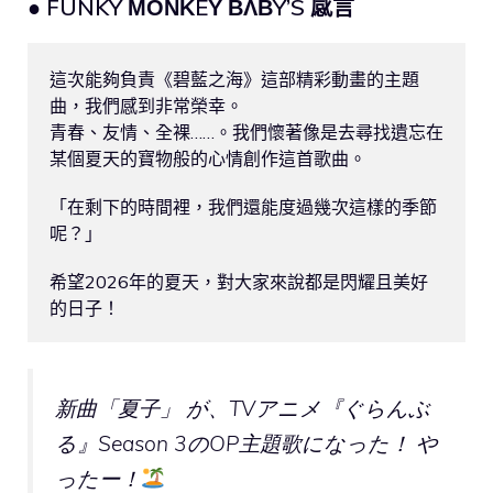
● FUNKY ΜΟΝΚEΥ ΒΛΒY’S 感言
這次能夠負責《碧藍之海》這部精彩動畫的主題
曲，我們感到非常榮幸。

青春、友情、全裸……。我們懷著像是去尋找遺忘在
某個夏天的寶物般的心情創作這首歌曲。

「在剩下的時間裡，我們還能度過幾次這樣的季節
呢？」

希望2026年的夏天，對大家來說都是閃耀且美好
的日子！
新曲「夏子」 が、TVアニメ『ぐらんぶ
る』Season 3のOP主題歌になった！ や
ったー！