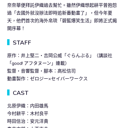
奈奈華便拜託伊織過去幫忙。雖然伊織想起耕平曾抱怨
過「去國外就沒辦法即時追新番動畫了」，但今年夏
天，他們首次的海外帛琉「碧藍爆笑生活」即將正式揭
開序幕！
▍
STAFF
原作：井上堅二・吉岡公威「ぐらんぶる」（講談社
「good! アフタヌーン」連載）
監督・音響監督・腳本：高松信司
動畫製作：ゼロジー×セイバーワークス
▍
CAST
北原伊織：内田雄馬
今村耕平：木村良平
時田信治：安元洋貴