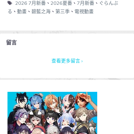
2026 7月新番
、
2026夏番
、
7月新番
、
ぐらんぶ
る
、
動畫
、
碧藍之海
、
第三季
、
電視動畫
留言
查看更多留言 ›