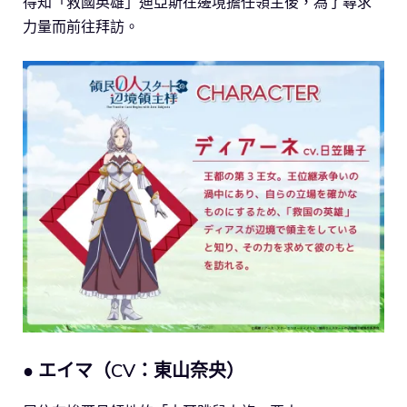
得知「救國英雄」迪亞斯在邊境擔任領主後，為了尋求
力量而前往拜訪。
● エイマ（CV：東山奈央）