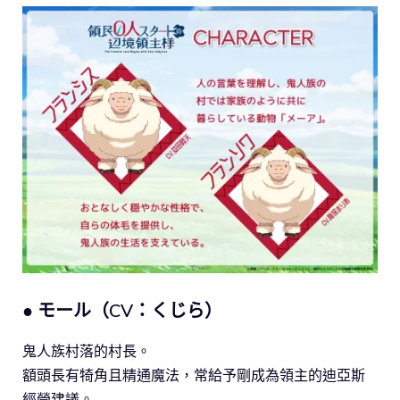
● モール（CV：くじら）
鬼人族村落的村長。
額頭長有犄角且精通魔法，常給予剛成為領主的迪亞斯
經營建議。