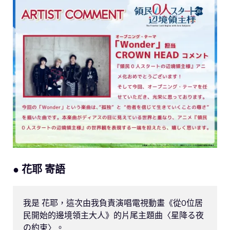
● 花耶 寄語
我是 花耶，這次由我負責演唱電視動畫《從0位居
民開始的邊境領主大人》的片尾主題曲〈星降る夜
の約束〉。
