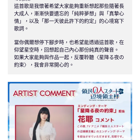
這首歌是我懷著希望大家能夠重新想起那些隨著長
大成人，漸漸快要遺忘的「純粹夢想」與「真摯心
情」，以及「那一天彼此許下的約定」的心境寫下
歌詞。

當你偶爾想停下腳步時，也希望能透過這首歌，在
仰望星空時，回想起自己內心那份純真的聲音。

如果大家能夠與作品一起，反覆聆聽〈星降る夜の
約束〉，我會非常開心的。