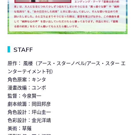
▍
STAFF
原作： 風楼（アース・スターノベル/アース・スター エ
ンターテイメント刊）
角色原案：キンタ
漫畫改編：ユンボ
監督：今泉賢一
劇本統籌：岡田邦彦
角色設計：坪山圭一
⾊彩設計：金光洋靖
美術：草薙