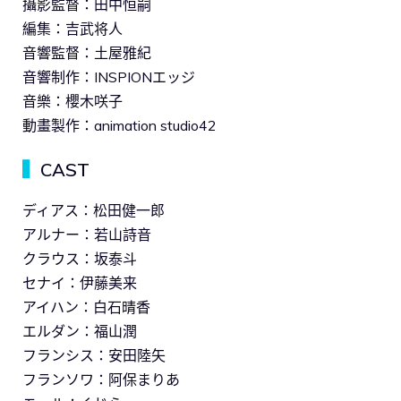
攝影監督：田中恒嗣
編集：吉武将人
⾳響監督：土屋雅紀
⾳響制作：INSPIONエッジ
⾳樂：櫻木咲子
動畫製作：animation studio42
▍
CAST
ディアス：松田健一郎
アルナー：若山詩音
クラウス：坂泰斗
セナイ：伊藤美来
アイハン：白石晴香
エルダン：福山潤
フランシス：安田陸矢
フランソワ：阿保まりあ