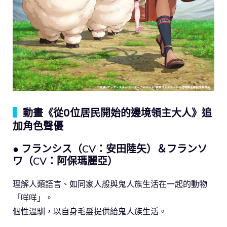
▍
動畫《從0位居民開始的邊境領主大人》追
加角色聲優
● フランシス（CV：安田陸矢）＆フランソ
ワ（CV：阿保瑪麗亞）
理解人類語言、如同家人般與鬼人族生活在一起的動物
「咩咩」。
個性溫馴，以自身毛髮提供給鬼人族生活。