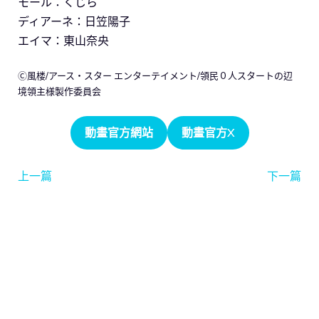
モール：くじら
ディアーネ：日笠陽子
エイマ：東山奈央
Ⓒ風楼/アース・スター エンターテイメント/領民０人スタートの辺
境領主様製作委員会
動畫官方網站
動畫官方X
上一篇
下一篇