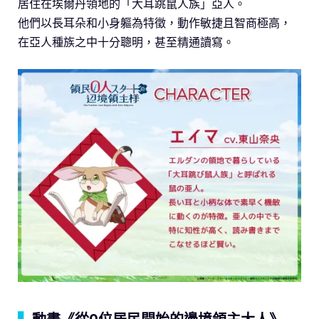
居住在埃爾丹領地的「大耳跳鼠人族」亞人。
他們以長耳朵和小身軀為特徵，動作敏捷且智商極高，
在亞人種族之中十分聰明，甚至精通讀寫。