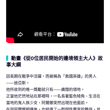
▍
動畫《從0位居民開始的邊境領主大人》故
事大綱
因長期在戰爭中活躍，而被稱為「救國英雄」的男人
——迪亞斯。
他所收到的唯一獎勵就只有——廣闊的領地。
正當他茫然地站在那裡時，一名長著藍色犄角、生活在
當地的鬼人族少女‧阿爾娜突然出現在他面前。
在與阿爾娜相遇後，也結識了一群個性豐富的夥伴，並