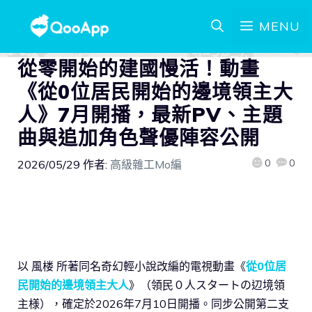
MENU
從零開始的建國慢活！動畫
《從0位居民開始的邊境領主大
人》7月開播，最新PV、主題
曲與追加角色聲優陣容公開
0
0
2026/05/29
作者:
高級雜工Mo編
以 風楼 所著同名奇幻輕小說改編的電視動畫《
從0位居
民開始的邊境領主大人
》（領民０人スタートの辺境領
主様），確定於2026年7月10日開播。同步公開第二支