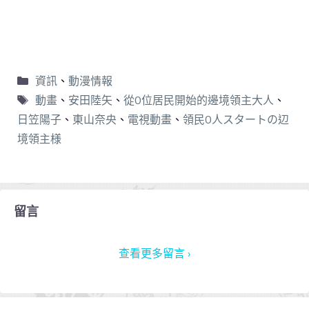
資訊
、
動漫情報
動畫
、
安田陸矢
、
從0位居民開始的邊境領主大人
、
日笠陽子
、
東山奈央
、
電視動畫
、
領民0人スタートの辺
境領主様
留言
查看更多留言 ›