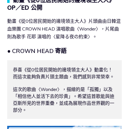
▍
動畫《從0位居民開始的邊境領主大人》
OP／ED 公開
動畫《從0位居民開始的邊境領主大人》片頭曲由日韓混
血樂團 CROWN HEAD 演唱歌曲〈Wonder〉，片尾曲
則為歌手 花耶 演唱的〈星降る夜の約束〉。
● CROWN HEAD 寄語
恭喜《從0位居民開始的邊境領主大人》動畫化！

而這次能夠負責片頭主題曲，我們感到非常榮幸。

這次的歌曲〈Wonder〉，描繪的是「孤獨」以及
「相信他人並活下去的珍貴」。希望這首歌能與迪
亞斯所見的世界重疊，並成為展現作品世界觀的一
部分。