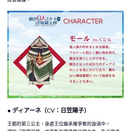
● ディアーネ（CV：日笠陽子）
王都的第三公主，身處王位繼承權爭奪的漩渦中。