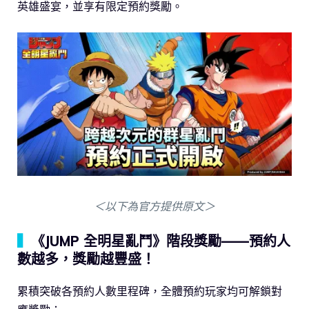
英雄盛宴，並享有限定預約獎勵。
＜以下為官方提供原文＞
▍
《JUMP 全明星亂鬥》階段獎勵——預約人
數越多，獎勵越豐盛！
累積突破各預約人數里程碑，全體預約玩家均可解鎖對