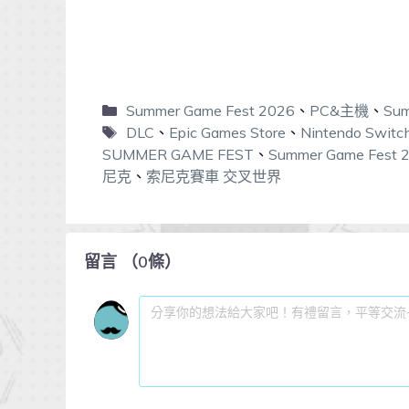
Summer Game Fest 2026
、
PC&主機
、
Sum
DLC
、
Epic Games Store
、
Nintendo Switc
SUMMER GAME FEST
、
Summer Game Fest 
尼克
、
索尼克賽車 交叉世界
留言
（
0
條）