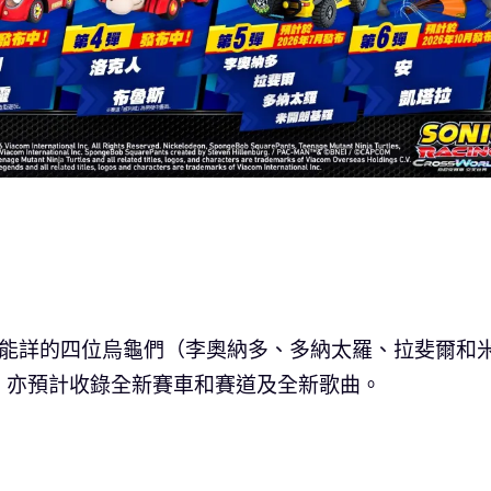
耳熟能詳的四位烏龜們（李奧納多、多納太羅、拉斐爾和
，亦預計收錄全新賽車和賽道及全新歌曲。