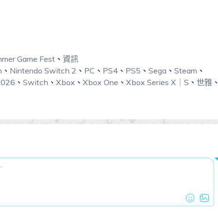
mer Game Fest
、
資訊
h
、
Nintendo Switch 2
、
PC
、
PS4
、
PS5
、
Sega
、
Steam
、
2026
、
Switch
、
Xbox
、
Xbox One
、
Xbox Series X｜S
、
世雅