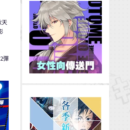
秋天
影
2彈