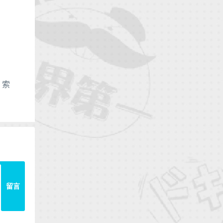
、
索
留言