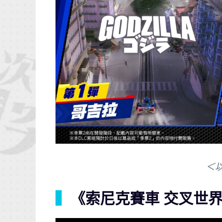
＜
▍
《索尼克賽車 交叉世