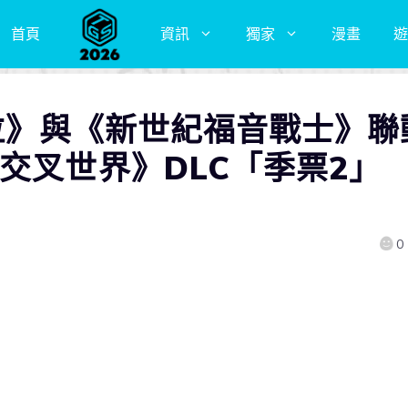
首頁
資訊
獨家
漫畫
遊
吉拉》與《新世紀福音戰士》聯
交叉世界》DLC「季票2」
0