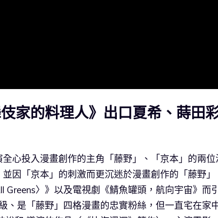
舞伎家的料理人》出口夏希、蒔田
演全心投入漫畫創作的主角「藤野」、「京本」的兩位
，並因「京本」的刺激而更沉迷於漫畫創作的「藤野」
l Greens〉》以及電視劇《鯖魚罐頭，航向宇宙》而
年級、是「藤野」四格漫畫的忠實粉絲，但一直宅在家