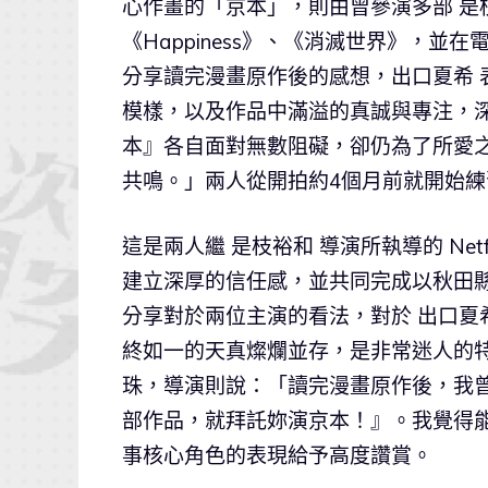
心作畫的「京本」，則由曾參演多部 是
《Happiness》、《消滅世界》，並
分享讀完漫畫原作後的感想，出口夏希
模樣，以及作品中滿溢的真誠與專注，
本』各自面對無數阻礙，卻仍為了所愛
共鳴。」兩人從開拍約4個月前就開始
這是兩人繼 是枝裕和 導演所執導的 Ne
建立深厚的信任感，並共同完成以秋田
分享對於兩位主演的看法，對於 出口夏
終如一的天真燦爛並存，是非常迷人的特
珠，導演則說：「讀完漫畫原作後，我曾
部作品，就拜託妳演京本！』。我覺得
事核心角色的表現給予高度讚賞。