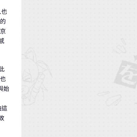
人也
進的
『京
感
此
演也
與始
拍這
故