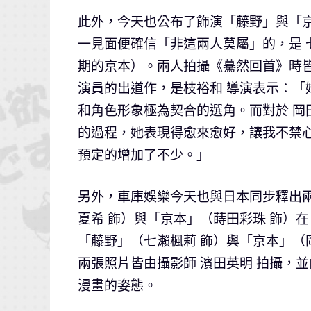
此外，今天也公布了飾演「藤野」與「
一見面便確信「非這兩人莫屬」的，是 
期的京本）。兩人拍攝《驀然回首》時皆
演員的出道作，是枝裕和 導演表示：
和角色形象極為契合的選角。而對於 岡
的過程，她表現得愈來愈好，讓我不禁
預定的增加了不少。」
另外，車庫娛樂今天也與日本同步釋出
夏希 飾）與「京本」（蒔田彩珠 飾）
「藤野」（七瀨楓莉 飾）與「京本」（
兩張照片皆由攝影師 濱田英明 拍攝，
漫畫的姿態。