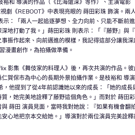
枝裕和 導演的作品（《比海還深》等作）、主演電影
在電視劇《REBOOT》中表現亮眼的 蒔田彩珠 飾演。兩
 表示：「兩人一起追逐夢想、全力向前、只能不斷前
深深地打動了我。」蒔田彩珠 則表示：「『藤野』與
之事振作起來、向前邁進的模樣，我記得這部分讓我深
練習漫畫創作，為拍攝做準備。
tflix 影集《舞伎家的料理人》後，再次共演的作品。彼
縣仁賀保市為中心的長期外景拍攝作業。是枝裕和 導
希，他提到了從4年前認識她以來的成長：「她的成長
質，她完美地詮釋了藤野這個角色。」而對於 蒔田彩
與 蒔田 演員見面，當時我對她說：『如果有機會翻
能安心地把京本交給她。」導演對於兩位演員完美詮釋