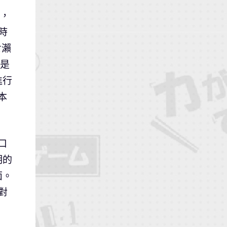
中，
時
七瀨
」是
進行
本
口
期的
面。
對