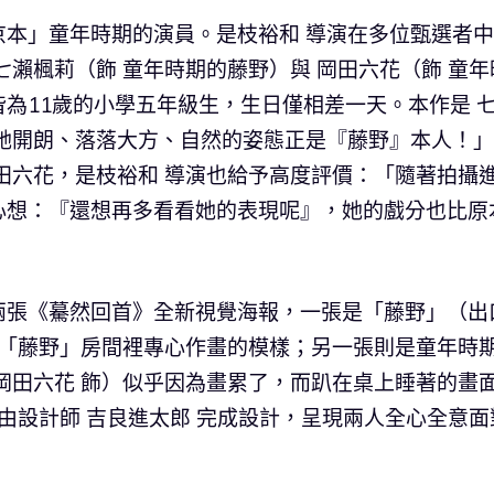
京本」童年時期的演員。是枝裕和 導演在多位甄選者
七瀨楓莉（飾 童年時期的藤野）與 岡田六花（飾 童年
為11歲的小學五年級生，生日僅相差一天。本作是 
「她開朗、落落大方、自然的姿態正是『藤野』本人！
田六花，是枝裕和 導演也給予高度評價：「隨著拍攝
心想：『還想再多看看她的表現呢』，她的戲分也比原
兩張《驀然回首》全新視覺海報，一張是「藤野」（出
在「藤野」房間裡專心作畫的模樣；另一張則是童年時
岡田六花 飾）似乎因為畫累了，而趴在桌上睡著的畫
並由設計師 吉良進太郎 完成設計，呈現兩人全心全意面