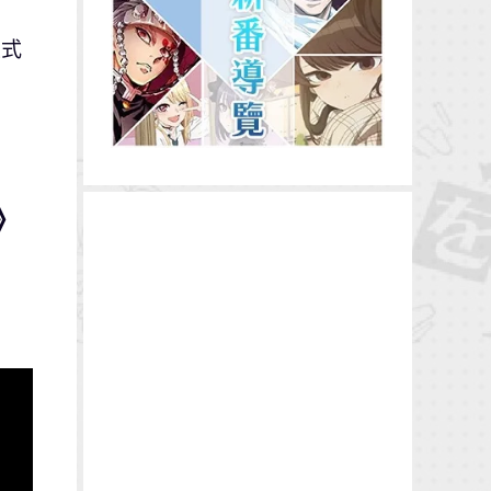
正式
n》