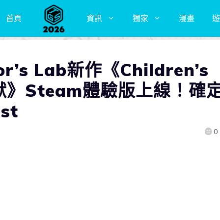
首頁
資訊
獨家
漫畫
遊
’s Lab新作《Children’s
獸》Steam體驗版上線！確
st
0