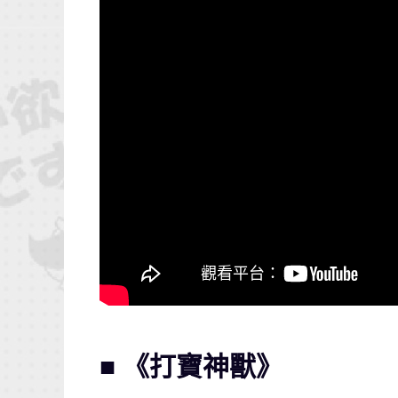
■ 《打寶神獸》