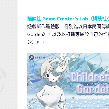
講談社 Game Creator’s Lab（講
遊戲新作體驗版，分別為以日本民間傳說「賽
Garden》，以及以打造專屬於自己的
ン）》。