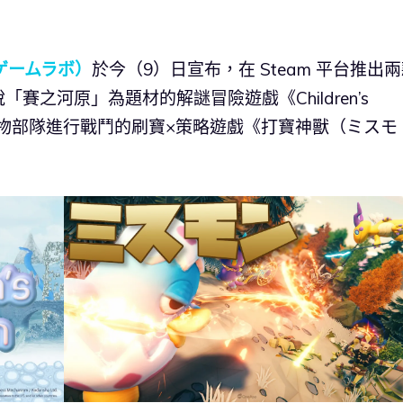
談社ゲームラボ）
於今（9）日宣布，在 Steam 平台推出
之河原」為題材的解謎冒險遊戲《Children’s
怪物部隊進行戰鬥的刷寶×策略遊戲《打寶神獸（ミスモ