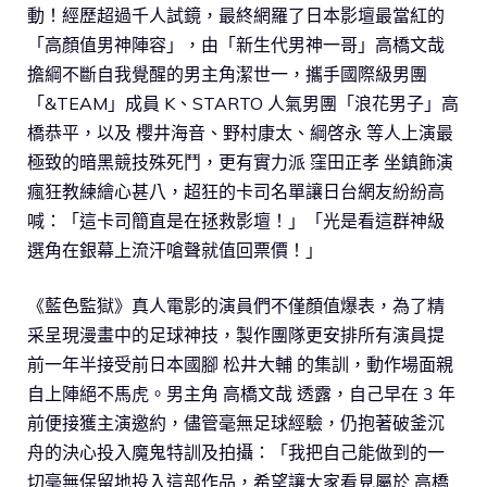
動！經歷超過千人試鏡，最終網羅了日本影壇最當紅的
「高顏值男神陣容」，由「新生代男神一哥」高橋文哉
擔綱不斷自我覺醒的男主角潔世一，攜手國際級男團
「&TEAM」成員 K、STARTO 人氣男團「浪花男子」高
橋恭平，以及 櫻井海音、野村康太、綱啓永 等人上演最
極致的暗黑競技殊死鬥，更有實力派 窪田正孝 坐鎮飾演
瘋狂教練繪心甚八，超狂的卡司名單讓日台網友紛紛高
喊：「這卡司簡直是在拯救影壇！」「光是看這群神級
選角在銀幕上流汗嗆聲就值回票價！」
《藍色監獄》真人電影的演員們不僅顏值爆表，為了精
采呈現漫畫中的足球神技，製作團隊更安排所有演員提
前一年半接受前日本國腳 松井大輔 的集訓，動作場面親
自上陣絕不馬虎。男主角 高橋文哉 透露，自己早在 3 年
前便接獲主演邀約，儘管毫無足球經驗，仍抱著破釜沉
舟的決心投入魔鬼特訓及拍攝：「我把自己能做到的一
切毫無保留地投入這部作品，希望讓大家看見屬於 高橋