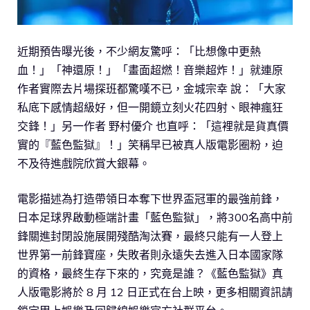
近期預告曝光後，不少網友驚呼：「比想像中更熱
血！」「神還原！」「畫面超燃！音樂超炸！」就連原
作者實際去片場探班都驚嘆不已，金城宗幸 說：「大家
私底下感情超級好，但一開鏡立刻火花四射、眼神瘋狂
交鋒！」另一作者 野村優介 也直呼：「這裡就是貨真價
實的『藍色監獄』！」笑稱早已被真人版電影圈粉，迫
不及待進戲院欣賞大銀幕。
電影描述為打造帶領日本奪下世界盃冠軍的最強前鋒，
日本足球界啟動極端計畫「藍色監獄」，將300名高中前
鋒關進封閉設施展開殘酷淘汰賽，最終只能有一人登上
世界第一前鋒寶座，失敗者則永遠失去進入日本國家隊
的資格，最終生存下來的，究竟是誰？《藍色監獄》真
人版電影將於 8 月 12 日正式在台上映，更多相關資訊請