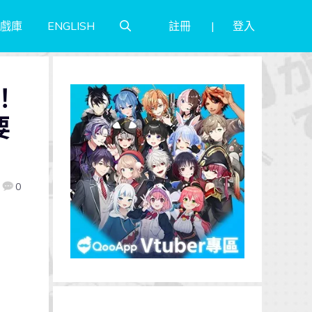
註冊
登入
戲庫
ENGLISH
！
要
0