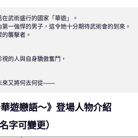
在武術盛行的國家「華遊」。

第一強悍的男子，這令她十分期待武術會的到來。

的襲擊者。

視的人與自身驕傲奮鬥，



未來又將何去何從——
～華遊戀語～》登場人物介紹
※名字可變更）