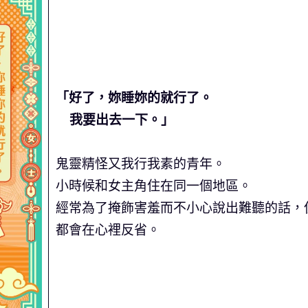
「好了，妳睡妳的就行了。
我要出去一下。」
鬼靈精怪又我行我素的青年。
小時候和女主角住在同一個地區。
經常為了掩飾害羞而不小心說出難聽的話，
都會在心裡反省。