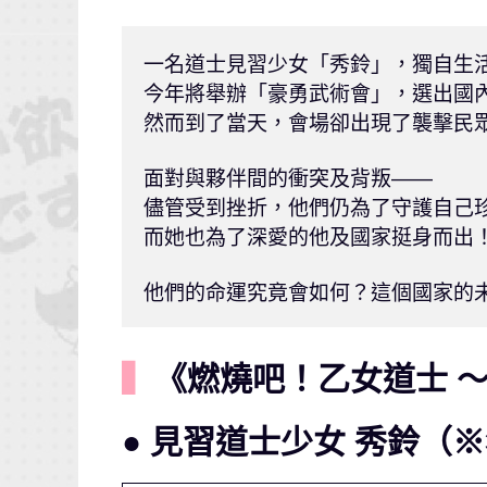
一名道士見習少女「秀鈴」，獨自生活
今年將舉辦「豪勇武術會」，選出國內
然而到了當天，會場卻出現了襲擊民眾
面對與夥伴間的衝突及背叛——

儘管受到挫折，他們仍為了守護自己珍
而她也為了深愛的他及國家挺身而出！
他們的命運究竟會如何？這個國家的
▍
《燃燒吧！乙女道士 
● 見習道士少女 秀鈴（