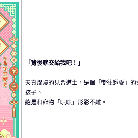
「背後就交給我吧！」
天真爛漫的見習道士，是個「嚮往戀愛」的
孩子。
總是和寵物「咪咪」形影不離。