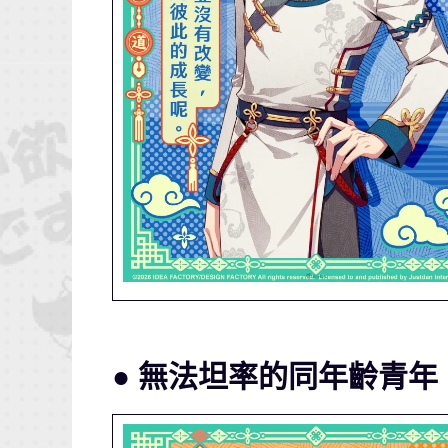
● 無法坦率的同年齡青年