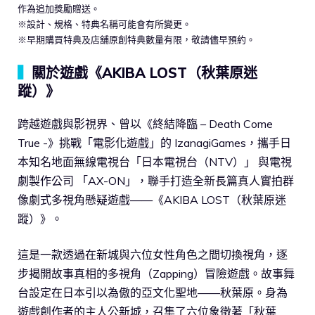
作為追加獎勵贈送。
※設計、規格、特典名稱可能會有所變更。
※早期購買特典及店舖原創特典數量有限，敬請儘早預約。
▍
關於遊戲《AKIBA LOST（秋葉原迷
蹤）》
跨越遊戲與影視界、曾以《終結降臨 – Death Come
True -》挑戰「電影化遊戲」的 IzanagiGames，攜手日
本知名地面無線電視台「日本電視台（NTV）」 與電視
劇製作公司 「AX-ON」，聯手打造全新長篇真人實拍群
像劇式多視角懸疑遊戲——《AKIBA LOST（秋葉原迷
蹤）》。
這是一款透過在新城與六位女性角色之間切換視角，逐
步揭開故事真相的多視角（Zapping）冒險遊戲。故事舞
台設定在日本引以為傲的亞文化聖地——秋葉原。身為
遊戲創作者的主人公新城，召集了六位象徵著「秋葉