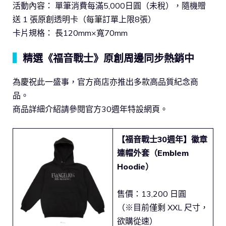
活動內容： 單筆消費每滿5,000日圓（未稅），隨機贈
送 1 張原創透明卡（每筆訂單上限8張）
卡片規格： 長120mm×寬70mm
▍
精選《福音戰士》原創周邊同步熱銷中
為慶祝此一盛事，官方商店亦推出多款高品質紀念商
品。
商品詳細介紹請參閱官方30週年特設網頁。
【福音戰士30週年】徽章
連帽外套（Emblem
Hoodie）
售價：13,200 日圓
（※目前僅剩 XXL 尺寸，
欲購從速）