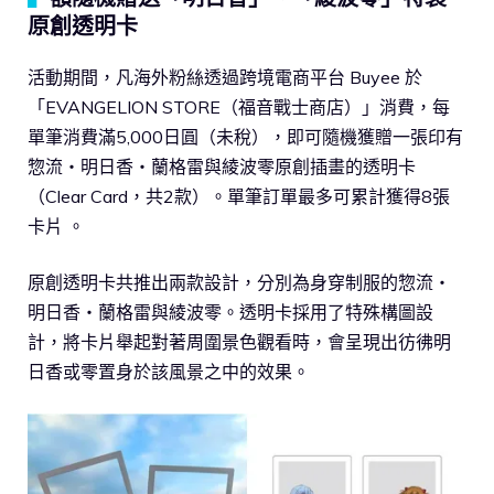
原創透明卡
活動期間，凡海外粉絲透過跨境電商平台 Buyee 於
「EVANGELION STORE（福音戰士商店）」消費，每
單筆消費滿5,000日圓（未稅），即可隨機獲贈一張印有
惣流・明日香・蘭格雷與綾波零原創插畫的透明卡
（Clear Card，共2款）。單筆訂單最多可累計獲得8張
卡片 。
原創透明卡共推出兩款設計，分別為身穿制服的惣流・
明日香・蘭格雷與綾波零。透明卡採用了特殊構圖設
計，將卡片舉起對著周圍景色觀看時，會呈現出彷彿明
日香或零置身於該風景之中的效果。