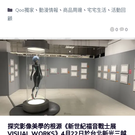
Qoo獨家
、
動漫情報
、
商品周邊
、
宅宅生活
、
活動回
顧
0
0
探究影像美學的根源《新世紀福音戰士展
VISUAL WORKS》4月22日於台北新光三越