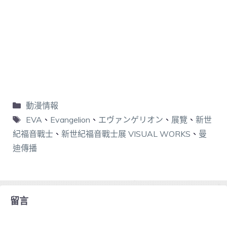
動漫情報
EVA
、
Evangelion
、
エヴァンゲリオン
、
展覽
、
新世
紀福音戰士
、
新世紀福音戰士展 VISUAL WORKS
、
曼
迪傳播
留言