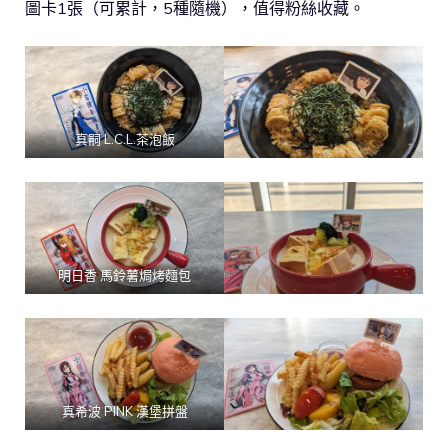
圖卡1張（可累計，5種隨機），值得粉絲收藏。
真嗣 L.C.L.茶泡飯
明日香 馬鈴薯焗烤麵包
真希波 PINK 漢堡拼盤