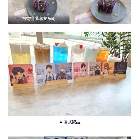
初號機 紫薯蒙布朗
▲ 各式飲品