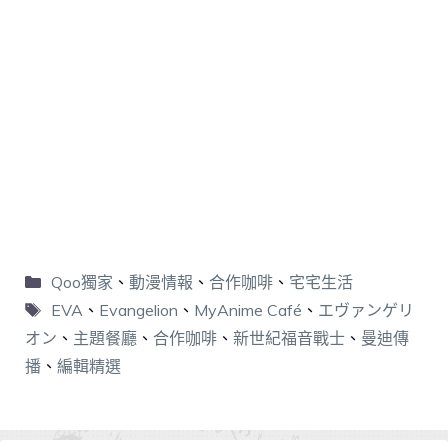
Qoo獨家
、
動漫情報
、
合作咖啡
、
宅宅生活
EVA
、
Evangelion
、
MyAnime Café
、
エヴァンゲリ
オン
、
主題餐廳
、
合作咖啡
、
新世紀福音戰士
、
曼迪傳
播
、
編輯精選