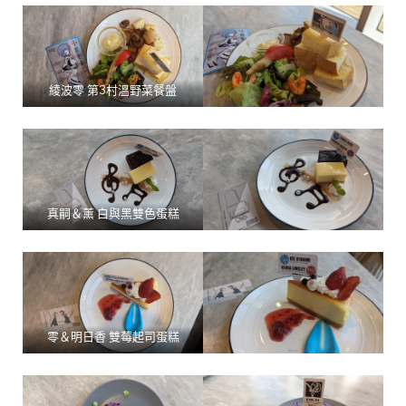
綾波零 第3村溫野菜餐盤
真嗣＆薰 白與黑雙色蛋糕
零＆明日香 雙莓起司蛋糕