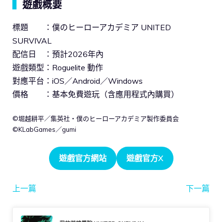
▍
遊戲概要
標題 ：僕のヒーローアカデミア UNITED
SURVIVAL
配信日 ：預計2026年內
遊戲類型：Roguelite 動作
對應平台：iOS／Android／Windows
價格 ：基本免費遊玩（含應用程式內購買）
©堀越耕平／集英社・僕のヒーローアカデミア製作委員会
©KLabGames／gumi
遊戲官方網站
遊戲官方X
上一篇
下一篇