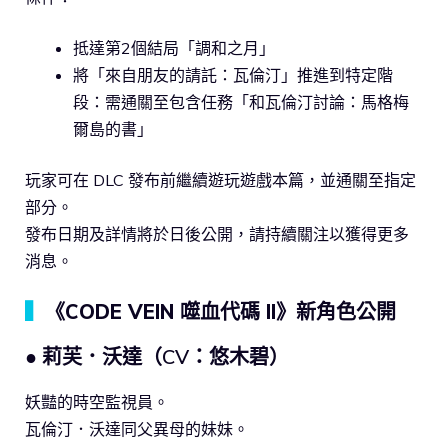
抵達第2個結局「調和之月」
將「來自朋友的請託：瓦倫汀」推進到特定階
段：需通關至包含任務「和瓦倫汀討論：馬格梅
爾島的書」
玩家可在 DLC 發布前繼續遊玩遊戲本篇，並通關至指定
部分。
發布日期及詳情將於日後公開，請持續關注以獲得更多
消息。
▍
《CODE VEIN 噬血代碼 II》新角色公開
● 莉芙．沃達（CV：悠木碧）
妖豔的時空監視員。
瓦倫汀．沃達同父異母的妹妹。