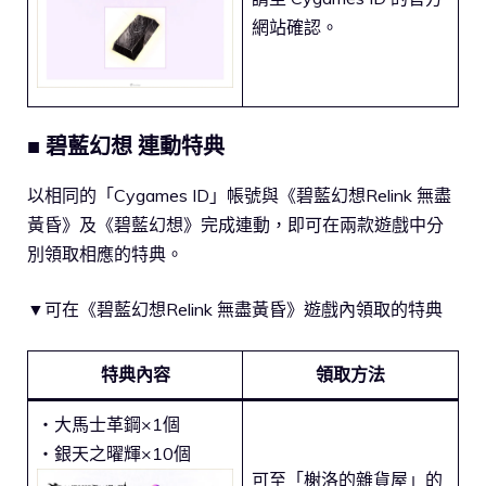
網站確認。
■ 碧藍幻想 連動特典
以相同的「Cygames ID」帳號與《碧藍幻想Relink 無盡
黃昏》及《碧藍幻想》完成連動，即可在兩款遊戲中分
別領取相應的特典。
▼可在《碧藍幻想Relink 無盡黃昏》遊戲內領取的特典
特典內容
領取方法
・大馬士革鋼×1個
・銀天之曜輝×10個
可至「榭洛的雜貨屋」的