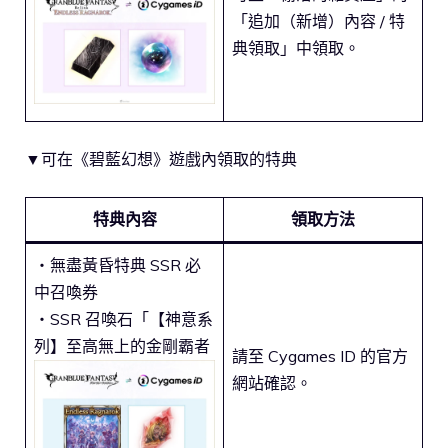
「追加（新增）內容 / 特
典領取」中領取。
▼可在《碧藍幻想》遊戲內領取的特典
特典內容
領取方法
・無盡黃昏特典 SSR 必
中召喚券
・SSR 召喚石「【神意系
列】至高無上的金剛霸者
請至 Cygames ID 的官方
網站確認。