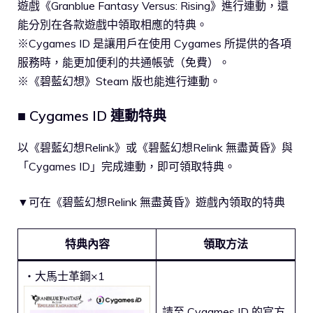
遊戲《Granblue Fantasy Versus: Rising》進行連動，還
能分別在各款遊戲中領取相應的特典。
※Cygames ID 是讓用戶在使用 Cygames 所提供的各項
服務時，能更加便利的共通帳號（免費）。
※《碧藍幻想》Steam 版也能進行連動。
■ Cygames ID 連動特典
以《碧藍幻想Relink》或《碧藍幻想Relink 無盡黃昏》與
「Cygames ID」完成連動，即可領取特典。
▼可在《碧藍幻想Relink 無盡黃昏》遊戲內領取的特典
特典內容
領取方法
・大馬士革鋼×1
請至 Cygames ID 的官方