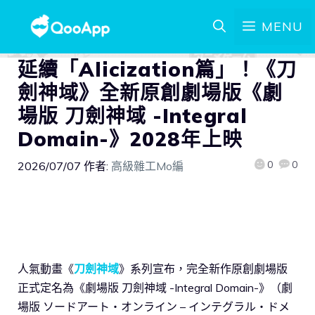
MENU
延續「Alicization篇」！《刀
劍神域》全新原創劇場版《劇
場版 刀劍神域 -Integral
Domain-》2028年上映
0
0
2026/07/07
作者:
高級雜工Mo編
人氣動畫《
刀劍神域
》系列宣布，完全新作原創劇場版
正式定名為《劇場版 刀劍神域 -Integral Domain-》（劇
場版 ソードアート・オンライン – インテグラル・ドメ