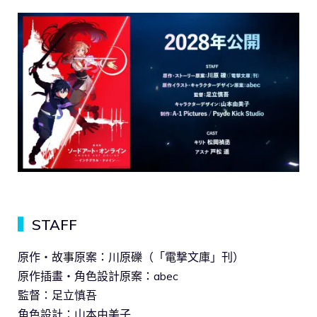
▍
STAFF
原作・故事原案：川原礫（「電撃文庫」刊）
原作插畫・角色設計原案：abec
監督：足立慎吾
角色設計：山本由美子