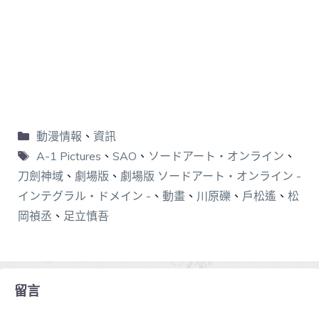
動漫情報
、
資訊
A-1 Pictures
、
SAO
、
ソードアート・オンライン
、
刀劍神域
、
劇場版
、
劇場版 ソードアート・オンライン -
インテグラル・ドメイン -
、
動畫
、
川原礫
、
戶松遙
、
松
岡禎丞
、
足立慎吾
留言