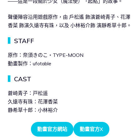
——這是一段關於少女（魔法使）「起點」的故事。
聲優陣容沿用遊戲原作，由 戶松遙 飾演蒼崎青子、花澤
香菜 飾演久遠寺有珠，以及 小林裕介飾 演靜希草十郎。
▍
STAFF
原作：奈須きのこ・TYPE-MOON
動畫製作：ufotable
▍
CAST
蒼崎青子：戸松遥
久遠寺有珠：花澤香菜
静希草十郎：小林裕介
動畫官方網站
動畫官方X