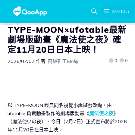
MENU
TYPE-MOON×ufotable最新
劇場版動畫《魔法使之夜》確
定11月20日日本上映！
0
0
2026/07/07
作者:
高級雜工Mo編
以 TYPE-MOON 經典同名視覺小說遊戲改編，由
ufotable 負責動畫製作的劇場版動畫《
魔法使之夜
》
（魔法使いの夜），今日（7月7日）正式宣布將於2026
年11月20日在日本上映。