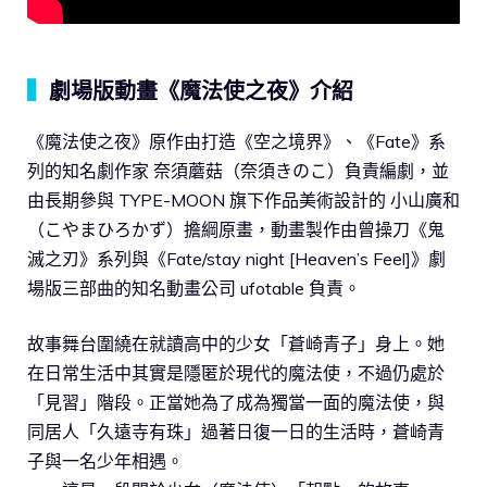
▍
劇場版動畫《魔法使之夜》介紹
《魔法使之夜》原作由打造《空之境界》、《Fate》系
列的知名劇作家 奈須蘑菇（奈須きのこ）負責編劇，並
由長期參與 TYPE-MOON 旗下作品美術設計的 小山廣和
（こやまひろかず）擔綱原畫，動畫製作由曾操刀《鬼
滅之刃》系列與《Fate/stay night [Heaven’s Feel]》劇
場版三部曲的知名動畫公司 ufotable 負責。
故事舞台圍繞在就讀高中的少女「蒼崎青子」身上。她
在日常生活中其實是隱匿於現代的魔法使，不過仍處於
「見習」階段。正當她為了成為獨當一面的魔法使，與
同居人「久遠寺有珠」過著日復一日的生活時，蒼崎青
子與一名少年相遇。