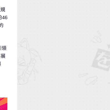
覽規
46
的
引領
將展
與