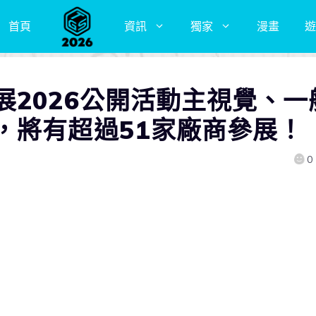
首頁
資訊
獨家
漫畫
遊
展2026公開活動主視覺、一
，將有超過51家廠商參展！
0