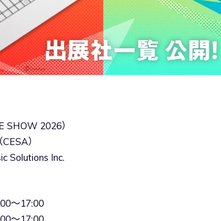
 SHOW 2026）
CESA）
utions Inc.
0～17:00
0～17:00