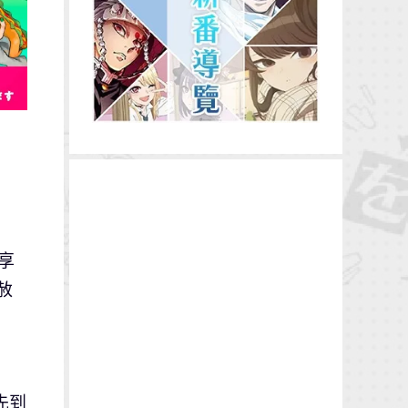
享
赦
先到