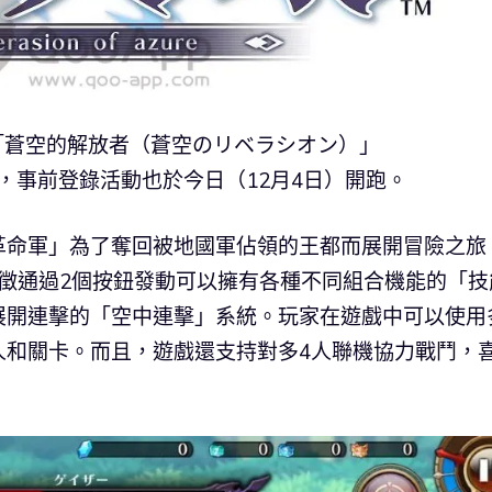
遊「蒼空的解放者（蒼空のリベラシオン）」
始配信，事前登錄活動也於今日（12月4日）開跑。
革命軍」為了奪回被地國軍佔領的王都而展開冒險之旅
特徵通過2個按鈕發動可以擁有各種不同組合機能的「技
展開連擊的「空中連擊」系統。玩家在遊戲中可以使用
人和關卡。而且，遊戲還支持對多4人聯機協力戰鬥，