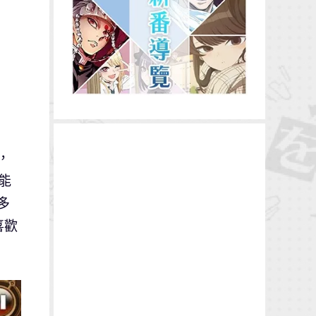
，
能
多
喜歡