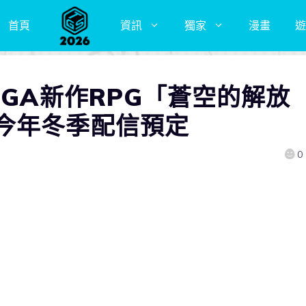
首頁
資訊
獨家
漫畫
遊
EGA新作RPG「蒼空的解放
今年冬季配信預定
0