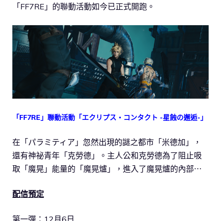
「FF7RE」的聯動活動如今已正式開跑。
「FF7RE」聯動活動「エクリプス・コンタクト -星蝕の邂逅-」
在「パラミティア」忽然出現的謎之都市「米德加」，
還有神祕青年「克勞德」。主人公和克勞德為了阻止吸
取「魔晃」能量的「魔晃爐」，進入了魔晃爐的內部⋯
配信預定
第一彈：12月6日