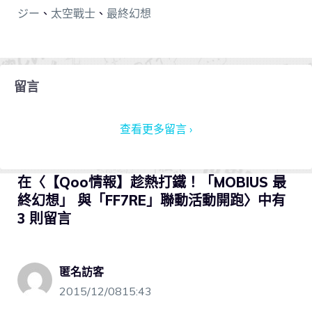
ジー
、
太空戰士
、
最終幻想
留言
查看更多留言 ›
在〈【Qoo情報】趁熱打鐵！「MOBIUS 最
終幻想」 與「FF7RE」聯動活動開跑〉中有
3 則留言
匿名訪客
2015/12/0815:43