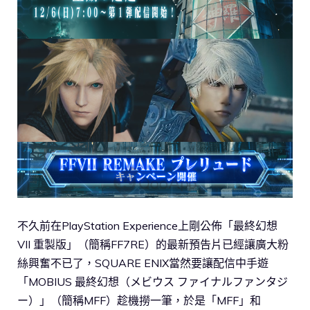
不久前在PlayStation Experience上剛公佈「最終幻想
VII 重製版」（簡稱FF7RE）的最新預告片已經讓廣大粉
絲興奮不已了，SQUARE ENIX當然要讓配信中手遊
「MOBIUS 最終幻想（メビウス ファイナルファンタジ
ー）」（簡稱MFF）趁機撈一筆，於是「MFF」和