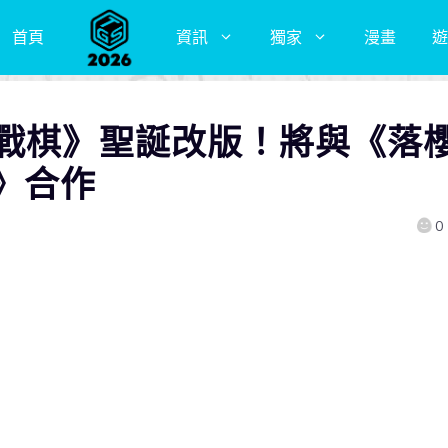
首頁
資訊
獨家
漫畫
遊
城戰棋》聖誕改版！將與《落
》合作
0