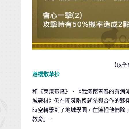
【以全
落櫻散華抄
和《雨港基隆》、《我滿懷青春的有病
城戰棋》仍在開發階段就參與合作的夥
時空轉學到了地城學園，在這裡他們除
教育」。