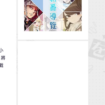
小
，將
戰