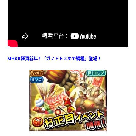
MHXR謹賀新年！「ガノトトスめで鯛種」登場！