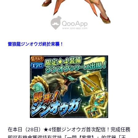
雷狼龍ジンオウガ終於來襲！
在本日（28日）★4怪獸ジンオウガ首次配信！完成任務
即可有機會獲得持有武技「一閃【紫電】」的武器「王