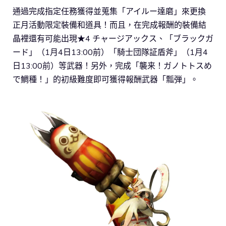
通過完成指定任務獲得並蒐集「アイルー達磨」來更換
正月活動限定裝備和道具！而且，在完成報酬的裝備結
晶裡還有可能出現★4 チャージアックス、「ブラックガ
ード」（1月4日13:00前）「騎士団隊証盾斧」（1月4
日13:00前）等武器！另外，完成「襲来！ガノトトスめ
で鯛種！」的初級難度即可獲得報酬武器「瓢弾」。