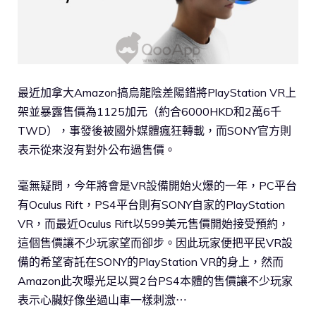
最近加拿大Amazon搞烏龍陰差陽錯將PlayStation VR上
架並暴露售價為1125加元（約合6000HKD和2萬6千
TWD），事發後被國外媒體瘋狂轉載，而SONY官方則
表示從來沒有對外公布過售價。
毫無疑問，今年將會是VR設備開始火爆的一年，PC平台
有Oculus Rift，PS4平台則有SONY自家的PlayStation
VR，而最近Oculus Rift以599美元售價開始接受預約，
這個售價讓不少玩家望而卻步。因此玩家便把平民VR設
備的希望寄託在SONY的PlayStation VR的身上，然而
Amazon此次曝光足以買2台PS4本體的售價讓不少玩家
表示心臟好像坐過山車一樣刺激⋯