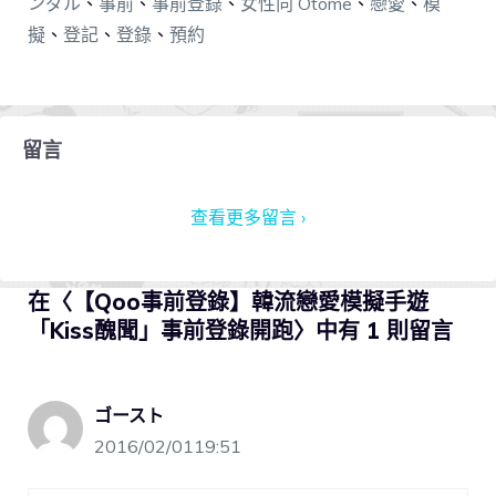
ンダル
、
事前
、
事前登錄
、
女性向 Otome
、
戀愛
、
模
擬
、
登記
、
登錄
、
預約
留言
查看更多留言 ›
在〈【Qoo事前登錄】韓流戀愛模擬手遊
「Kiss醜聞」事前登錄開跑〉中有 1 則留言
ゴースト
2016/02/0119:51