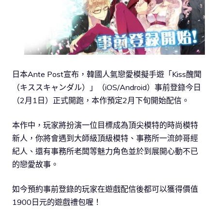
日本Ante Post宣布，韓國人氣戀愛模擬手遊「Kiss醜聞
（キススキャンダル）」（iOS/Android）事前登錄今日
（2月1日）正式開跑，本作預定2月下旬開始配信。
本作中，玩家將扮演一位目標成為頂尖模特的時尚模特
新人，你將會遇到大師級頂級模特、事務所一流帥哥經
紀人、還有事務所老闆等魅力角色並於到展開心動不已
的戀愛故事。
如今預約事前登錄的玩家在遊戲配信後都可以獲得價值
1900日元的遊戲禮包喔！