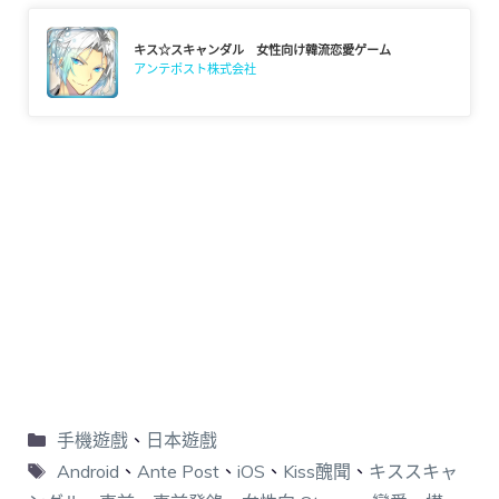
キス☆スキャンダル 女性向け韓流恋愛ゲーム
アンテポスト株式会社
手機遊戲
、
日本遊戲
Android
、
Ante Post
、
iOS
、
Kiss醜聞
、
キススキャ